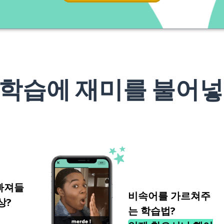
 학습에 재미를 불어넣
빠져들
비속어를 가르쳐주
상?
는 학습법?