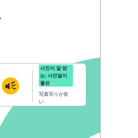
요
사진이 잘 받
는; 사진발이
좋은
写真写りが良
い