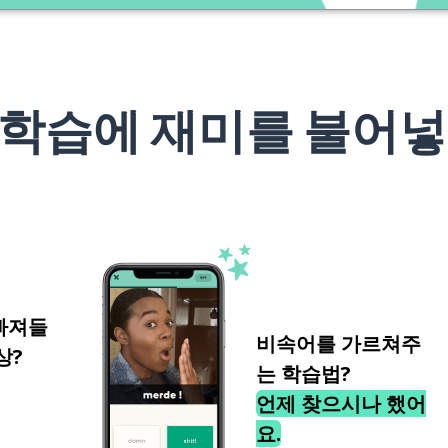
 학습에 재미를 불어넣
빠져들
비속어를 가르쳐주
상?
는 학습법?
언제 찾으시나 했어
요.