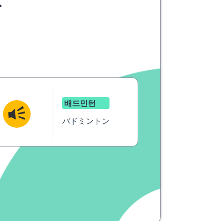
요
배드민턴
バドミントン