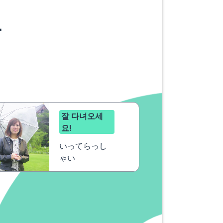
요
잘 다녀오세
요!
いってらっし
ゃい