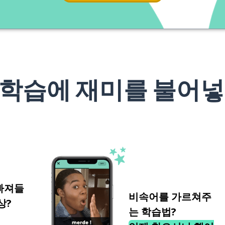
 학습에 재미를 불어넣
빠져들
비속어를 가르쳐주
상?
는 학습법?