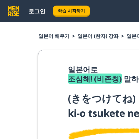
로그인
학습 시작하기
일본어 배우기
일본어 (한자) 강좌
일본어
일본어로
조심해! (비존칭)
말하
(
きをつけてね
)
ki-o tsukete n