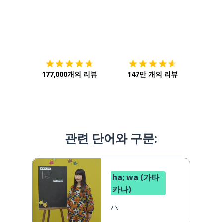
다운로드하기
앱 스토어
시작하
177,000개의 리뷰
147만 개의 리뷰
관련 단어와 구문:
ha; wa (가타
카나)
ハ