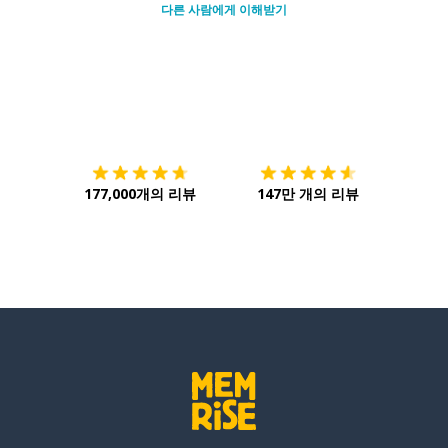
다른 사람에게 이해받기
다운로드하기
앱 스토어
시작하
177,000개의 리뷰
147만 개의 리뷰