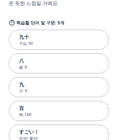
온 듯한 느낌일 거예요.
학습할 단어 및 구문: 5개
九十
구십; 90
八
팔; 8
九
구; 9
百
백; 100
すごい！
멋져!; 좋아!