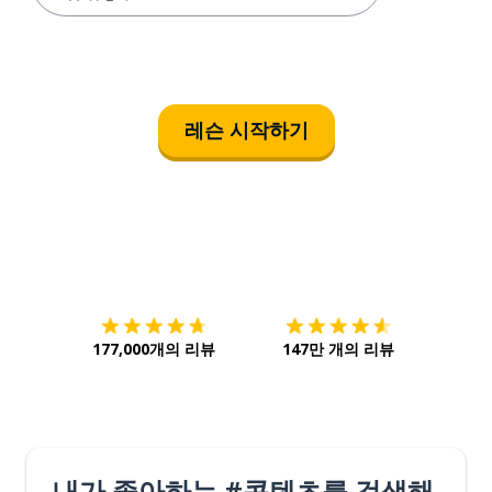
레슨 시작하기
다운로드하기
앱 스토어
시작하
177,000개의 리뷰
147만 개의 리뷰
내가 좋아하는 #콘텐츠를 검색해