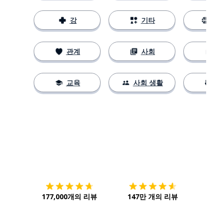
강
기타
스
관계
사회
교육
사회 생활
다운로드하기
앱 스토어
시작하
177,000개의 리뷰
147만 개의 리뷰