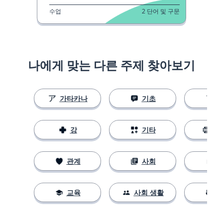
수업
2
단어 및 구문
나에게 맞는 다른 주제 찾아보기
가타카나
기초
강
기타
스
관계
사회
교육
사회 생활