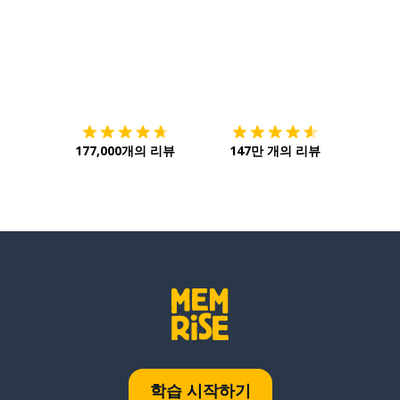
다운로드하기
앱 스토어
시작하
177,000개의 리뷰
147만 개의 리뷰
학습 시작하기