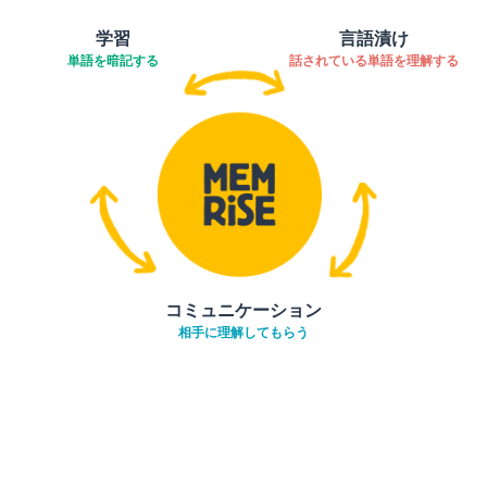
学習
言語漬け
単語を暗記する
話されている単語を理解する
コミュニケーション
相手に理解してもらう
ダウンロード
App Store
ダウ