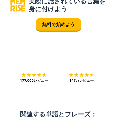
実際に話されている言葉を
身に付けよう
無料で始めよう
ダウンロード
App Store
ダウ
177,000レビュー
147万レビュー
関連する単語とフレーズ：