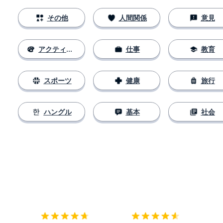
その他
人間関係
意見
アクティビティ
仕事
教育
スポーツ
健康
旅行
ハングル
基本
社会
ダウンロード
App Store
ダウ