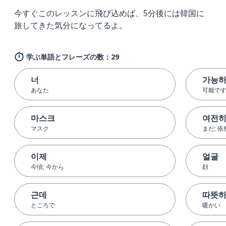
今すぐこのレッスンに飛び込めば、5分後には韓国に
旅してきた気分になってるよ。
学ぶ単語とフレーズの数：29
너
가능
あなた
可能で
마스크
여전
マスク
まだ; 
이제
얼굴
今頃; 今から
顔
근데
따뜻
ところで
暖かい