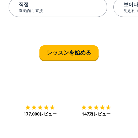
직접
보이
直接的に; 直接
見える;
レッスンを始める
ダウンロード
App Store
ダウ
177,000レビュー
147万レビュー