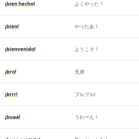
¡bien hecho!
よくやった！
¡bien!
やったあ！
¡bienvenido!
ようこそ！
¡bro!
兄弟
¡brrr!
ブルブル!
¡buaa!
うわーん！