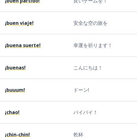
¡buen partido!
良いゲームを！
¡buen viaje!
安全な空の旅を
¡buena suerte!
幸運を祈ります！
¡buenas!
こんにちは！
¡buuum!
ドーン!
¡chao!
バイバイ！
¡chin-chin!
乾杯