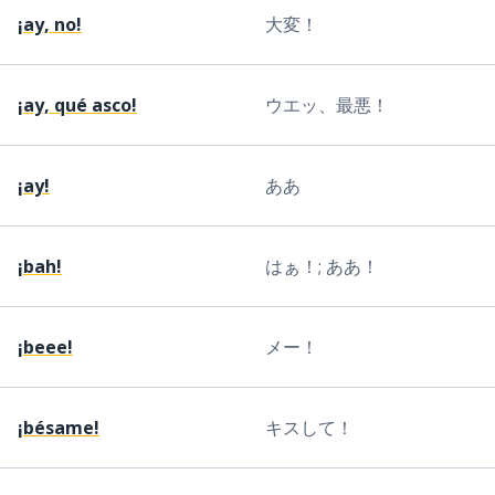
¡ay, no!
大変！
¡ay, qué asco!
ウエッ、最悪！
¡ay!
ああ
¡bah!
はぁ！; ああ！
¡beee!
メー！
¡bésame!
キスして！