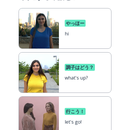
やっほー
hi
調子はどう？
what's up?
行こう！
let's go!