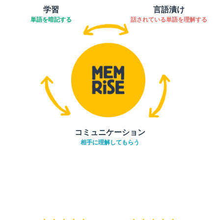
学習
言語漬け
単語を暗記する
話されている単語を理解する
コミュニケーション
相手に理解してもらう
ダウンロード
App Store
ダウ