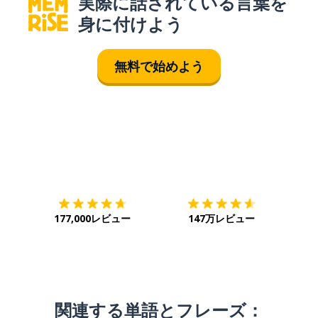
実際に話されている言葉を
身に付けよう
無料で始めよう
ダウンロード
App Store
ダウ
177,000レビュー
147万レビュー
関連する単語とフレーズ：