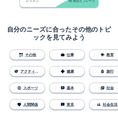
レッスン
88
単語とフレーズ
自分のニーズに合ったその他のトピ
ックを見てみよう
その他
仕事
教育
アクティビティ
健康
旅行
スポーツ
基本
社会
人間関係
意見
社会生活