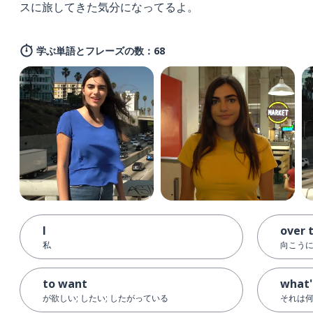
スに旅してきた気分になってるよ。
学ぶ単語とフレーズの数：68
I
over 
私
向こう
to want
what'
が欲しい; したい; したがっている
それは