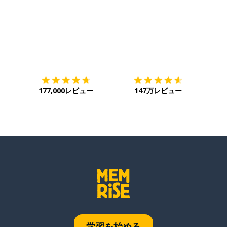
ダウンロード
App Store
ダウ
177,000レビュー
147万レビュー
学習を始める