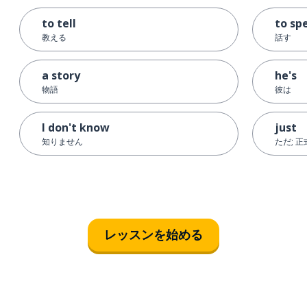
to tell
to sp
教える
話す
a story
he's
物語
彼は
I don't know
just
知りません
ただ; 正
レッスンを始める