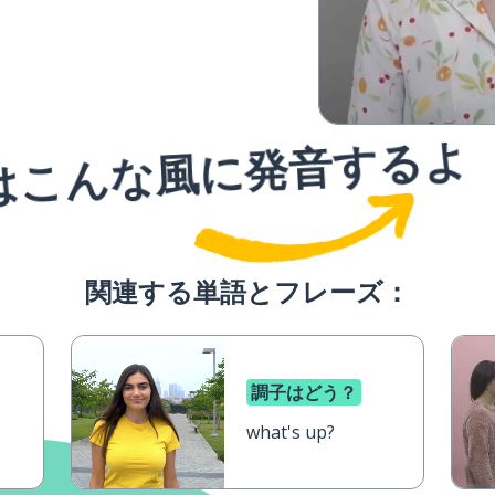
はこんな風に発音するよ
関連する単語とフレーズ：
調子はどう？
what's up?