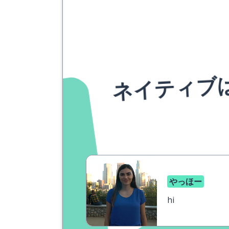
ネイティブ
やっほー
hi