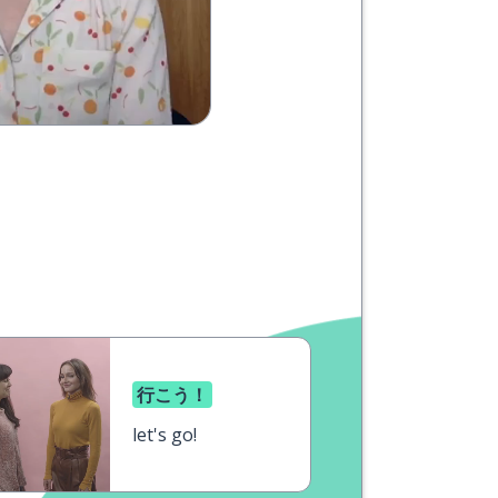
行こう！
let's go!