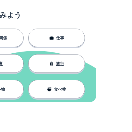
みよう
関係
仕事
育
旅行
い物
食べ物