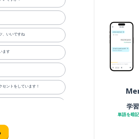
ツ、いいですね
います
クセントをしています！
Me
まり
学習
単語を暗
！
る