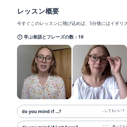
レッスン概要
今すぐこのレッスンに飛び込めば、5分後にはイギリ
学ぶ単語とフレーズの数：10
…してもいい？
do you mind if ...?
ここ、座っても