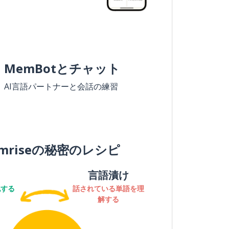
MemBotとチャット
AI言語パートナーと会話の練習
mriseの秘密のレシピ
言語漬け
記する
話されている単語を理
解する