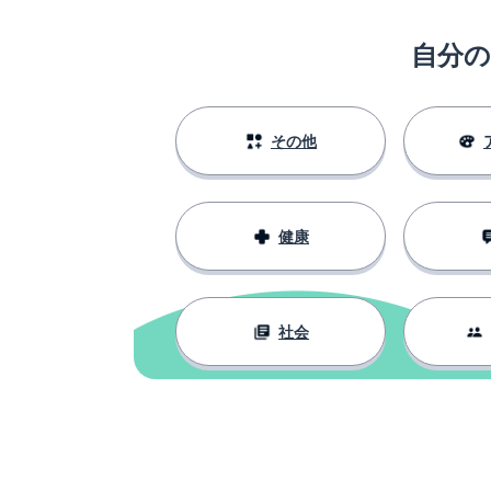
自分
その他
健康
社会