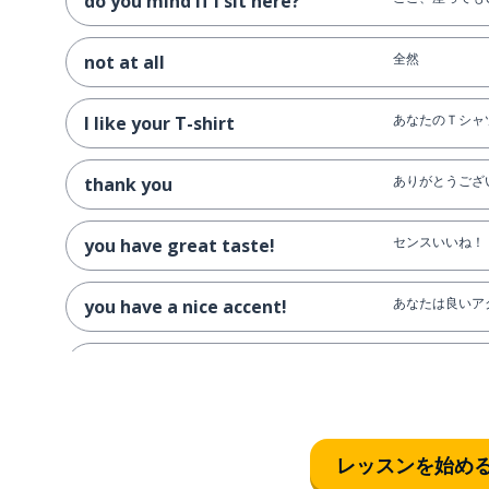
do you mind if I sit here?
全然
not at all
あなたのＴシャ
I like your T-shirt
ありがとうござ
thank you
センスいいね！
you have great taste!
あなたは良いア
you have a nice accent!
アクセント；な
an accent
ああ、なるほど
oh, I see!
レッスンを始め
今、何て？