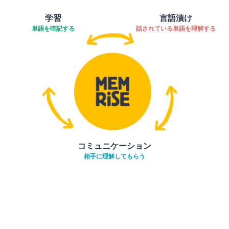
学習
言語漬け
単語を暗記する
話されている単語を理解する
コミュニケーション
相手に理解してもらう
ダウンロード
App Store
ダウ