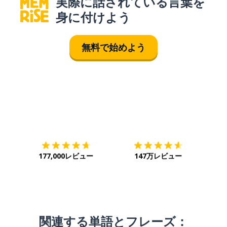
実際に話されている言葉を
身に付けよう
無料で始めよう
ダウンロード
App Store
ダウ
177,000レビュー
147万レビュー
関連する単語とフレーズ：