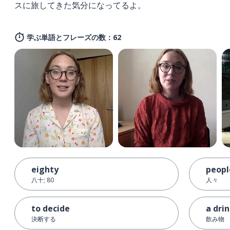
スに旅してきた気分になってるよ。
学ぶ単語とフレーズの数：62
eighty
peopl
八十; 80
人々
to decide
a dri
決断する
飲み物