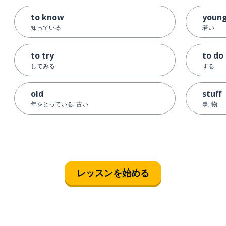
to know
youn
知っている
若い
to try
to do
してみる
する
old
stuff
年をとっている; 古い
事; 物
レッスンを始める