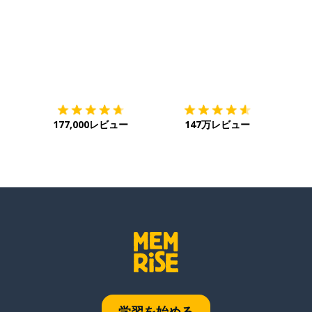
ダウンロード
App Store
ダウ
177,000レビュー
147万レビュー
学習を始める