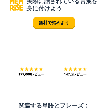
実際に話されている言葉を
身に付けよう
無料で始めよう
ダウンロード
App Store
ダウ
177,000レビュー
147万レビュー
関連する単語とフレーズ：