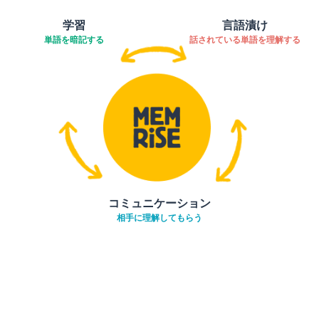
学習
言語漬け
単語を暗記する
話されている単語を理解する
コミュニケーション
相手に理解してもらう
ダウンロード
App Store
ダウ