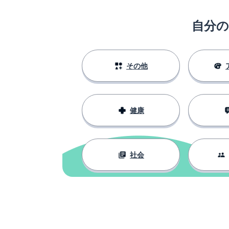
somewhere
自分
言う
to say
病気
a disease
その他
実は
actually
健康
を持っている
to have
返信する
to respond
社会
掲げる; 育てる
to raise
ニュース
news
会議