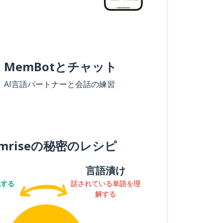
MemBotとチャット
AI言語パートナーと会話の練習
mriseの秘密のレシピ
言語漬け
記する
話されている単語を理
解する