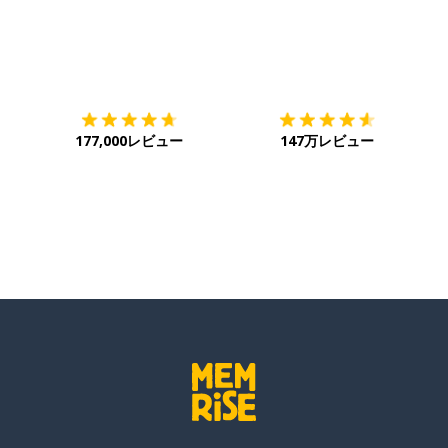
ダウンロード
App Store
ダ
177,000レビュー
147万レビュー
決して〜ない
のような; そんな