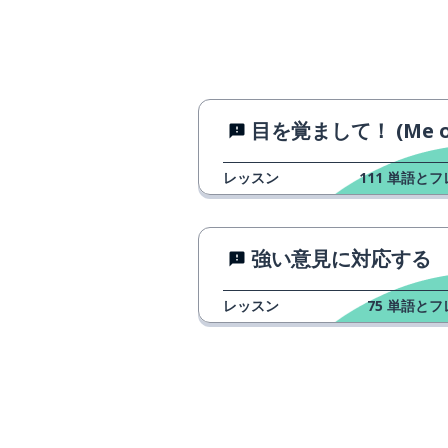
rather
男の子
a boy
今
now
目を覚まして！ (Me o samashit
見つける
to find
レッスン
111
単語とフ
もちろん！; い
sure!
強い意見に対応する
〜しなければい
must
レッスン
75
単語とフ
周り
around
ここ
here
どこかで