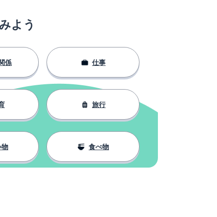
みよう
関係
仕事
育
旅行
い物
食べ物