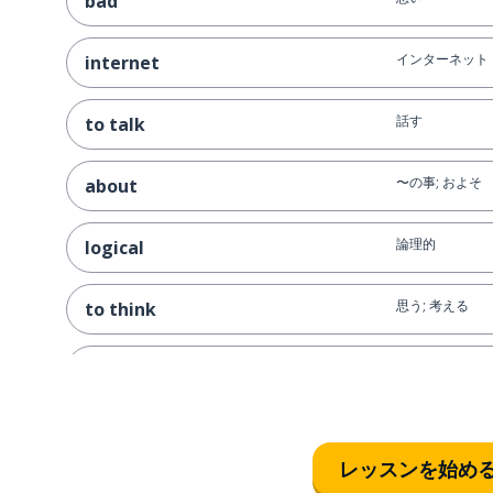
bad
インターネット
internet
話す
to talk
〜の事; およそ
about
論理的
logical
思う; 考える
to think
攻撃する
to attack
なぜなら
because
レッスンを始め
子供