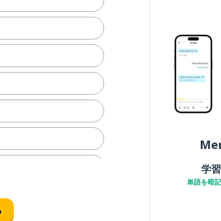
Me
学習
単語を暗
る