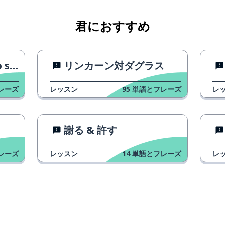
君におすすめ
e!)
リンカーン対ダグラス
レーズ
レッスン
95
単語とフレーズ
レ
いよ！
謝る & 許す
けない
レーズ
レッスン
14
単語とフレーズ
レ