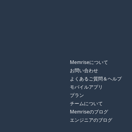
fashion
公平な
fair
大統領
a president
誰か
someone
Memriseについて
喧嘩する；主張
to argue
お問い合わせ
よくあるご質問＆ヘルプ
誰でも
anyone
モバイルアプリ
プラン
支持する; 支え
to support
チームについて
Memriseのブログ
政策
a policy
エンジニアのブログ
見る; 見える