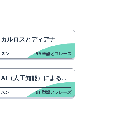
カルロスとディアナ
ッスン
59
単語とフレーズ
AI（人工知能）による芸術の論争
ッスン
91
単語とフレーズ