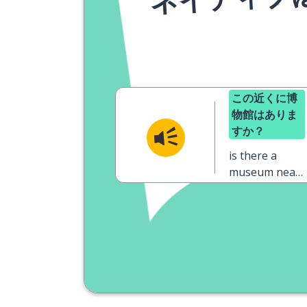
この近くに博
物館はありま
すか？
is there a
museum near
here?