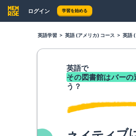
ログイン
学習を始める
英語学習
英語 (アメリカ) コース
英語 
英語で
その図書館はバーの
う？
ネイティブ