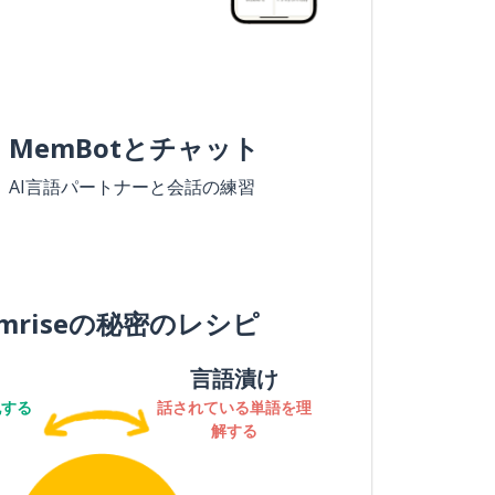
MemBotとチャット
AI言語パートナーと会話の練習
mriseの秘密のレシピ
言語漬け
記する
話されている単語を理
解する