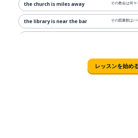
その教会は何マ
the church is miles away
その図書館はバ
the library is near the bar
それをもう一度
can you repeat that please?
このホテルまで
can you drive me to this hotel
please?
レッスンを始め
いまのところ順
so far so good