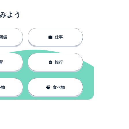
みよう
関係
仕事
育
旅行
い物
食べ物