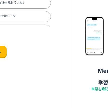
イルも離れています
ーの近くです
言ってもらえますか？
運転してくれませんか？
る
調です
Me
学習
単語を暗