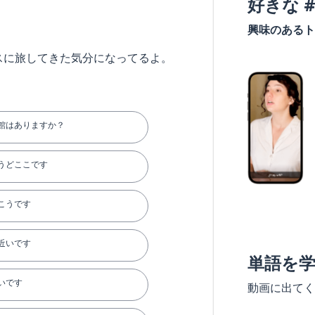
好きな 
興味のあるト
スに旅してきた気分になってるよ。
館はありますか？
うどここです
こうです
近いです
単語を
いです
動画に出てく