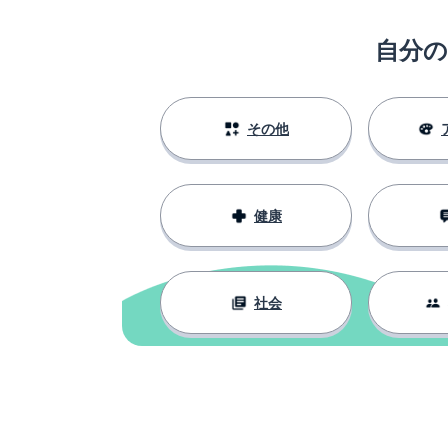
自分
その他
健康
社会