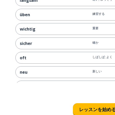
langsam
練習する
üben
重要
wichtig
確か
sicher
しばしば; よく
oft
新しい
neu
遊ぶ; 演じる
spielen
を通して; によ
durch
レッスンを始め
まだ