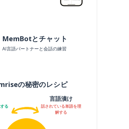
MemBotとチャット
AI言語パートナーと会話の練習
mriseの秘密のレシピ
言語漬け
記する
話されている単語を理
解する