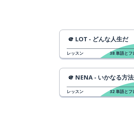
anfangen
LOT - どんな人生だ
レッスン
38
単語とフ
NENA - いかなる方法でも · どこか · 
レッスン
32
単語とフ