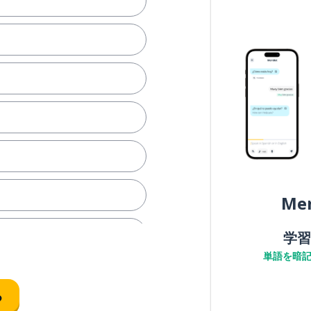
Me
学習
単語を暗
って
る