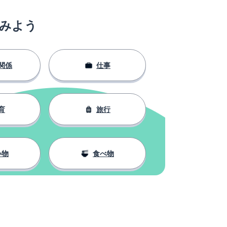
みよう
関係
仕事
育
旅行
い物
食べ物