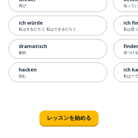
再び
知ってい
ich würde
ich fi
私はするだろう; 私はできるだろう
私は思う
dramatisch
finde
劇的
見つける
hacken
ich k
刻む
私は〜
レッスンを始める