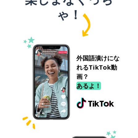
ゃ！
外国語漬けにな
れるTikTok動
画？
あるよ！