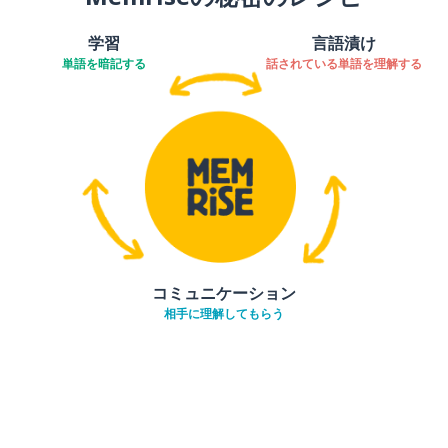
学習
言語漬け
単語を暗記する
話されている単語を理解する
コミュニケーション
相手に理解してもらう
ダウンロード
App Store
ダウ