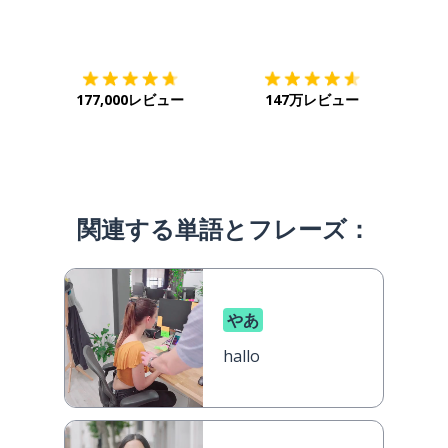
ダウンロード
App Store
ダウ
177,000レビュー
147万レビュー
関連する単語とフレーズ：
やあ
hallo