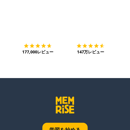
ダウンロード
App Store
ダウ
177,000レビュー
147万レビュー
学習を始める