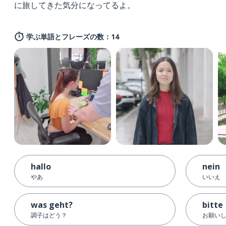
に旅してきた気分になってるよ。
学ぶ単語とフレーズの数：14
hallo
nein
やあ
いいえ
was geht?
bitte
調子はどう？
お願いし