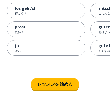
los geht's!
Entsc
行こう！
ごめんな
prost
gute
乾杯！
おはよ
ja
gute 
はい
おやす
レッスンを始める