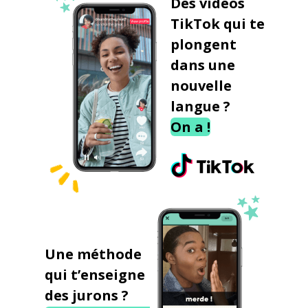
Des vidéos
TikTok qui te
plongent
dans une
nouvelle
langue ?
On a !
Une méthode
qui t’enseigne
des jurons ?