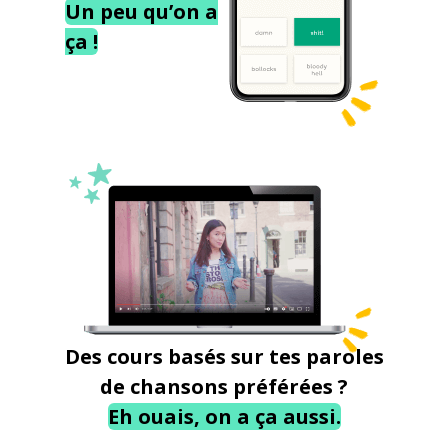
Un peu qu’on a
ça !
Des cours basés sur tes paroles
de chansons préférées ?
Eh ouais, on a ça aussi.