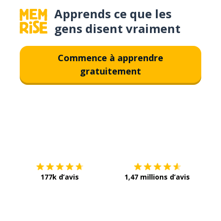
Apprends ce que les
gens disent vraiment
Commence à apprendre
gratuitement
Télécharge via
App Store
Tél
177k d’avis
1,47 millions d’avis