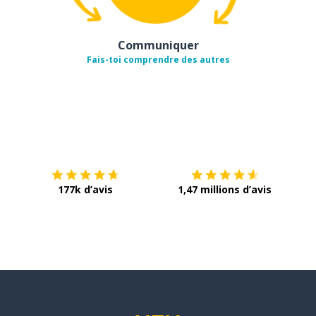
Communiquer
Fais-toi comprendre des autres
Télécharge via
App Store
Tél
177k d’avis
1,47 millions d’avis