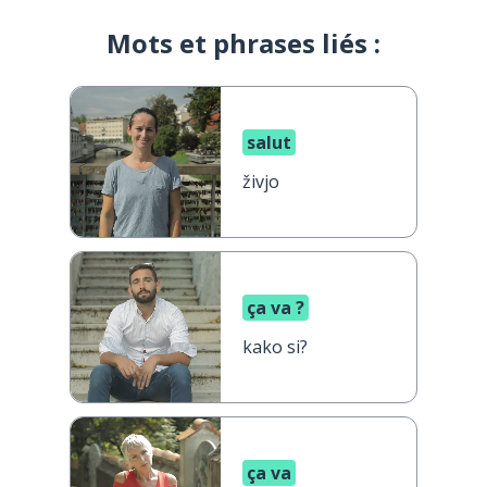
Mots et phrases liés :
salut
živjo
ça va ?
kako si?
ça va