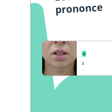
prononce
d
д