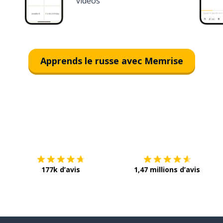
vidéos
Apprends le russe avec Memrise
Télécharge via
App Store
T
177k d’avis
1,47 millions d’avis