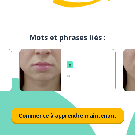
Mots et phrases liés :
n
н
Commence à apprendre maintenant