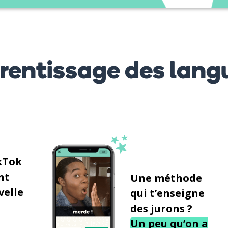
prentissage des lang
kTok
nt
Une méthode
velle
qui t’enseigne
des jurons ?
Un peu qu’on a