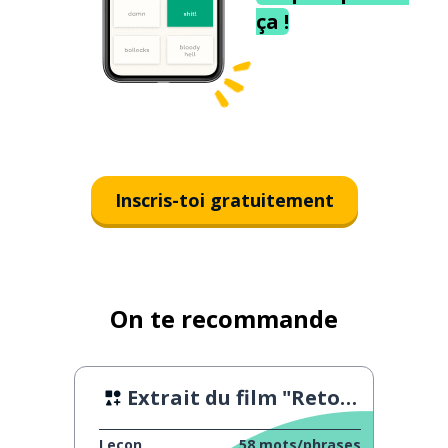
ça !
Inscris-toi gratuitement
On te recommande
Extrait du film "Retour vers le futur"
Leçon
58
mots/phrases