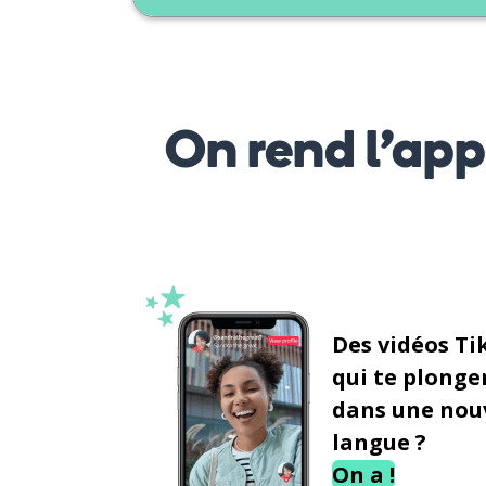
On rend l’ap
Des vidéos Ti
qui te plonge
dans une nou
langue ?
On a !