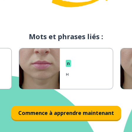
Mots et phrases liés :
n
н
Commence à apprendre maintenant