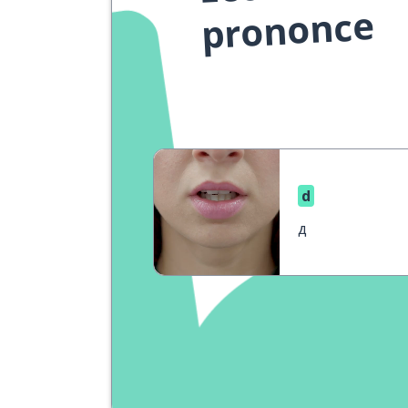
prononce
d
д