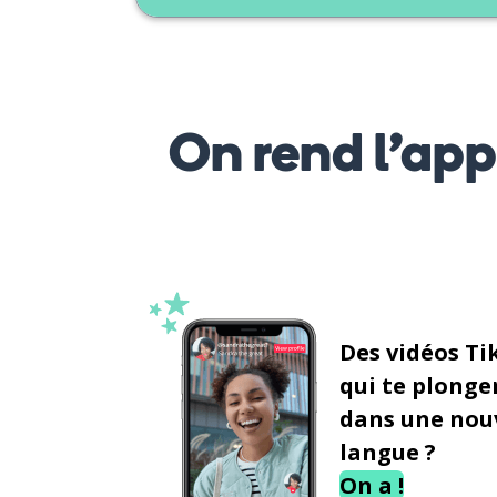
On rend l’ap
Des vidéos Ti
qui te plonge
dans une nou
langue ?
On a !