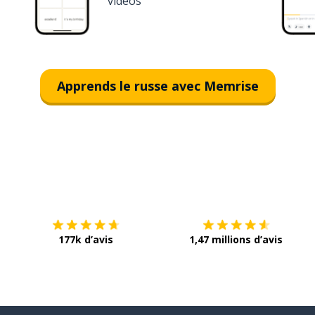
vidéos
Apprends le russe avec Memrise
Télécharge via
App Store
T
177k d’avis
1,47 millions d’avis