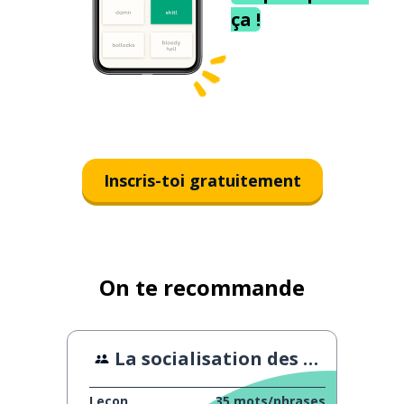
ça !
Inscris-toi gratuitement
On te recommande
La socialisation des chats
Leçon
35
mots/phrases