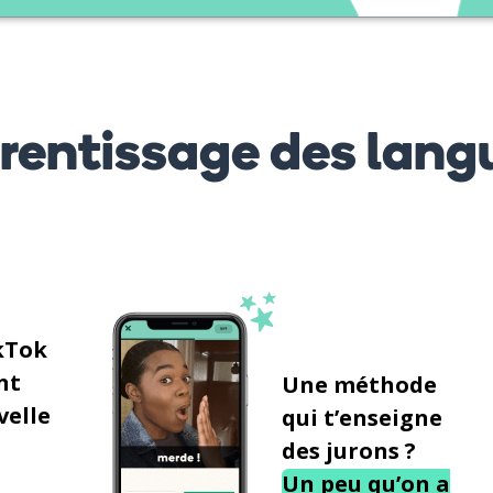
prentissage des lang
kTok
nt
Une méthode
velle
qui t’enseigne
des jurons ?
Un peu qu’on a