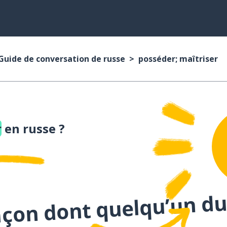
Guide de conversation de russe
posséder; maîtriser
r
en russe ?
açon dont quelqu’un du