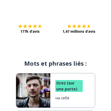
Télécharge via
App Store
Tél
177k d’avis
1,47 millions d’avis
Mots et phrases liés :
tirez (sur
une porte)
на себя