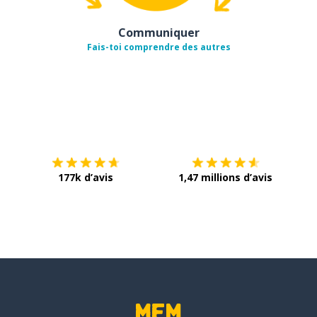
Communiquer
Fais-toi comprendre des autres
Télécharge via
App Store
Tél
177k d’avis
1,47 millions d’avis