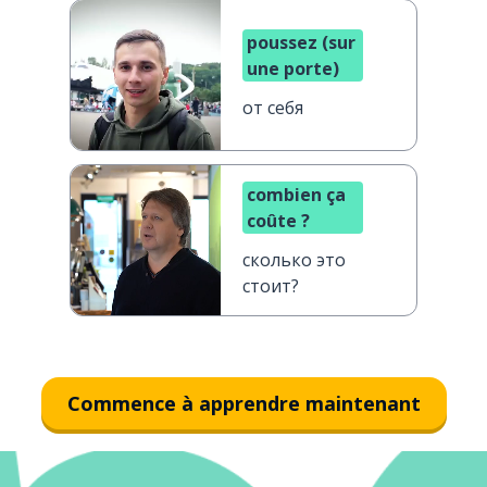
poussez (sur
une porte)
от себя
combien ça
coûte ?
сколько это
стоит?
Commence à apprendre maintenant