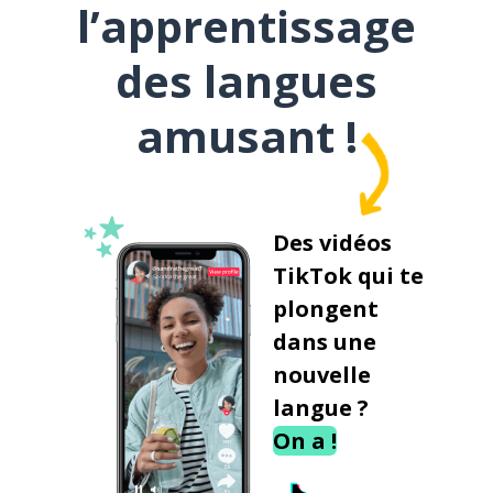
l’apprentissage
des langues
amusant !
Des vidéos
TikTok qui te
plongent
dans une
nouvelle
langue ?
On a !