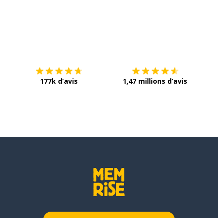
Télécharge via
App Store
Tél
177k d’avis
1,47 millions d’avis