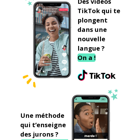
Des vidéos
TikTok qui te
plongent
dans une
nouvelle
langue ?
On a !
Une méthode
qui t’enseigne
des jurons ?