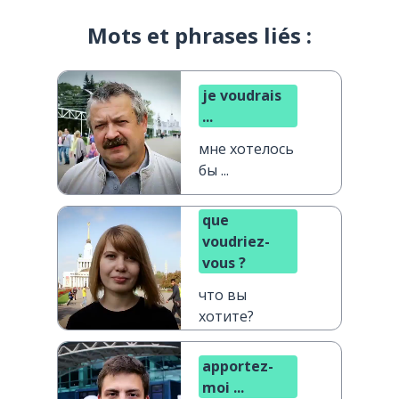
Mots et phrases liés :
je voudrais
...
мне хотелось
бы ...
que
voudriez-
vous ?
что вы
хотите?
apportez-
moi ...