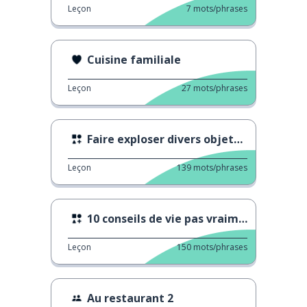
Leçon
7
mots/phrases
Cuisine familiale
Leçon
27
mots/phrases
Faire exploser divers objets avec des pétards
Leçon
139
mots/phrases
10 conseils de vie pas vraiment utiles
Leçon
150
mots/phrases
Au restaurant 2