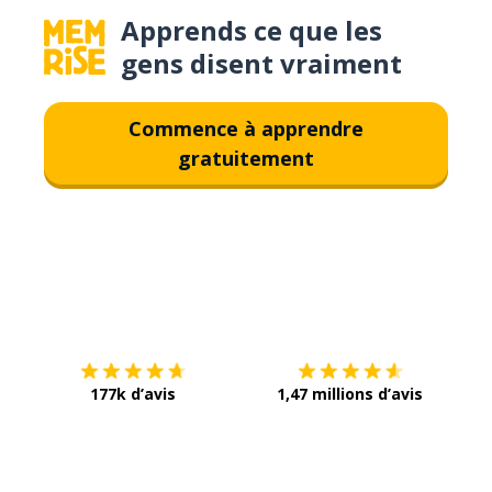
Apprends ce que les
gens disent vraiment
Commence à apprendre
gratuitement
Télécharge via
App Store
Tél
177k d’avis
1,47 millions d’avis