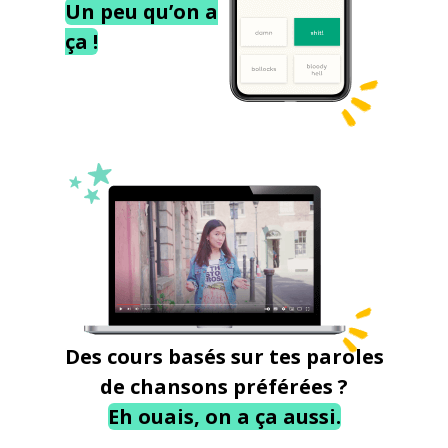
Un peu qu’on a
ça !
Des cours basés sur tes paroles
de chansons préférées ?
Eh ouais, on a ça aussi.