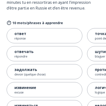
minutes tu en ressortiras en ayant l’impression
d’être parti.e en Russie et d’en être revenu.e.
10 mots/phrases à apprendre
ответ
точк
réponse
point d
отвечать
шути
répondre
blaguer
задолжать
прот
devoir (quelque chose)
contred
извинение
логи
excuse
logique
извиняться
нело