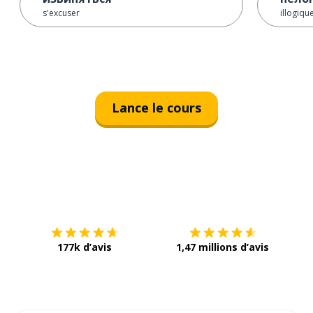
s'excuser
illogiqu
Lance le cours
Télécharge via
App Store
Tél
177k d’avis
1,47 millions d’avis