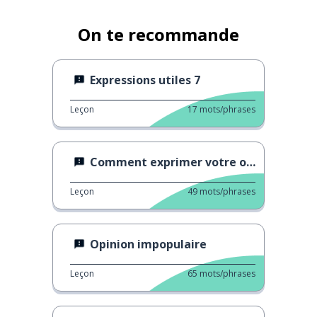
On te recommande
Expressions utiles 7
Leçon
17
mots/phrases
Comment exprimer votre opinion
Leçon
49
mots/phrases
Opinion impopulaire
Leçon
65
mots/phrases