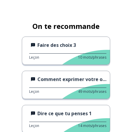
On te recommande
Faire des choix 3
Leçon
10
mots/phrases
Comment exprimer votre opinion
Leçon
49
mots/phrases
Dire ce que tu penses 1
Leçon
14
mots/phrases