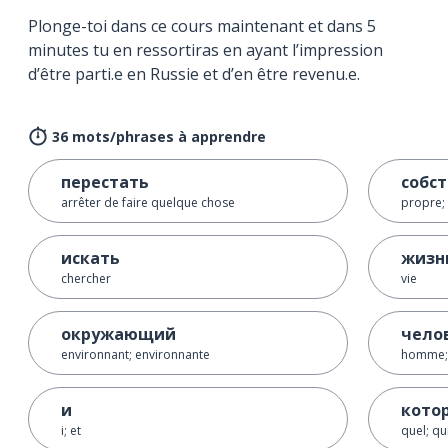
Plonge-toi dans ce cours maintenant et dans 5
minutes tu en ressortiras en ayant l’impression
d’être parti.e en Russie et d’en être revenu.e.
36 mots/phrases à apprendre
перестать
собс
arrêter de faire quelque chose
propre;
искать
жизн
chercher
vie
окружающий
чело
environnant; environnante
homme;
и
кото
i; et
quel; qu