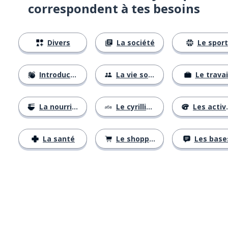
correspondent à tes besoins
Divers
La société
Le sport
Introductions
La vie sociale
Le travai
La nourriture
Le cyrillique
Les activités
La santé
Le shopping
Les base
Télécharge via
App Store
Tél