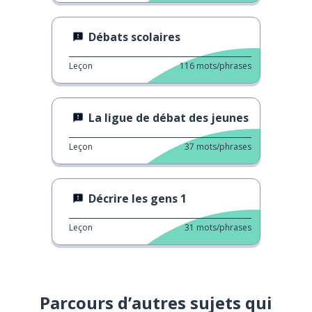
Débats scolaires
Leçon
116
mots/phrases
La ligue de débat des jeunes
Leçon
37
mots/phrases
Décrire les gens 1
Leçon
31
mots/phrases
Parcours d’autres sujets qui