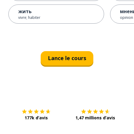
жить
мнен
vivre; habiter
opinion
Lance le cours
Télécharge via
App Store
Tél
177k d’avis
1,47 millions d’avis