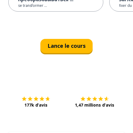
se transformer ...
fixer du
Lance le cours
Télécharge via
App Store
Tél
177k d’avis
1,47 millions d’avis