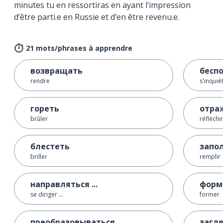
minutes tu en ressortiras en ayant l’impression
d’être parti.e en Russie et d’en être revenu.e.
21 mots/phrases à apprendre
возвращать
беспо
rendre
s'inquié
гореть
отра
brûler
réfléchir
блестеть
запо
briller
remplir
направляться ...
форм
se diriger ...
former
преобразовываться ...
загл