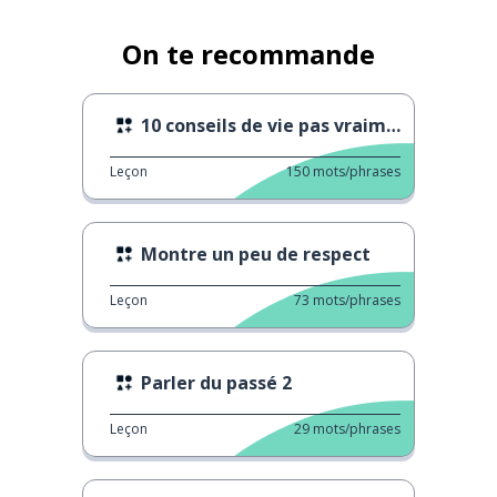
On te recommande
10 conseils de vie pas vraiment utiles
Leçon
150
mots/phrases
Montre un peu de respect
Leçon
73
mots/phrases
Parler du passé 2
Leçon
29
mots/phrases