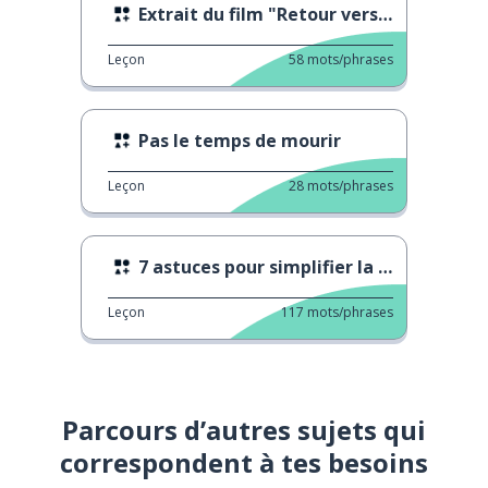
Extrait du film "Retour vers le futur"
Leçon
58
mots/phrases
Pas le temps de mourir
Leçon
28
mots/phrases
7 astuces pour simplifier la vie de votre chat
Leçon
117
mots/phrases
Parcours d’autres sujets qui
correspondent à tes besoins