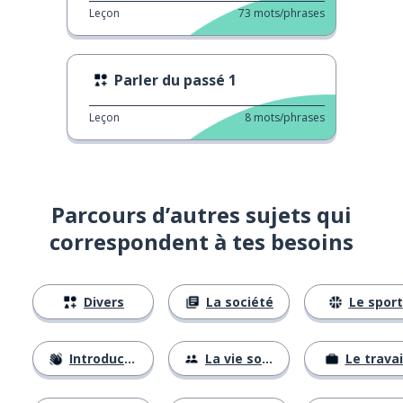
Leçon
73
mots/phrases
Parler du passé 1
Leçon
8
mots/phrases
Parcours d’autres sujets qui
correspondent à tes besoins
Divers
La société
Le sport
Introductions
La vie sociale
Le travai