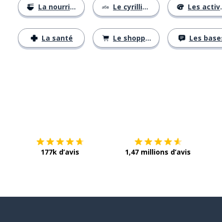
La nourriture
Le cyrillique
Les activités
La santé
Le shopping
Les base
Télécharge via
App Store
Tél
177k d’avis
1,47 millions d’avis