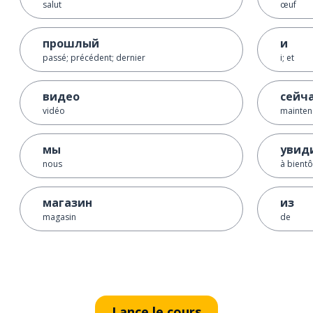
salut
œuf
прошлый
и
passé; précédent; dernier
i; et
видео
сейч
vidéo
mainten
мы
увид
nous
à bientô
магазин
из
magasin
de
Lance le cours