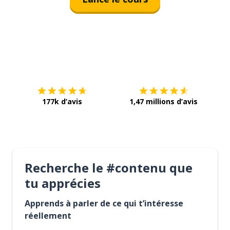
Télécharge via
App Store
Tél
177k d’avis
1,47 millions d’avis
Recherche le #contenu que
tu apprécies
Apprends à parler de ce qui t’intéresse
réellement