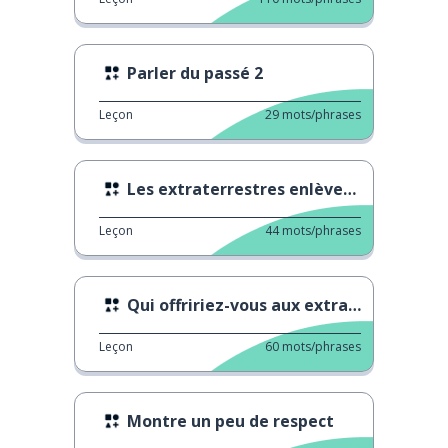
Parler du passé 2
Leçon
29
mots/phrases
Les extraterrestres enlèvent le mauvais humain
Leçon
44
mots/phrases
Qui offririez-vous aux extraterrestres ?
Leçon
60
mots/phrases
Montre un peu de respect