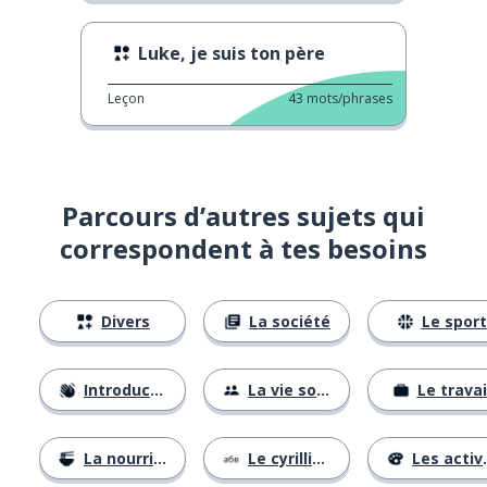
Luke, je suis ton père
Leçon
43
mots/phrases
Parcours d’autres sujets qui
correspondent à tes besoins
Divers
La société
Le sport
Introductions
La vie sociale
Le travai
La nourriture
Le cyrillique
Les activités