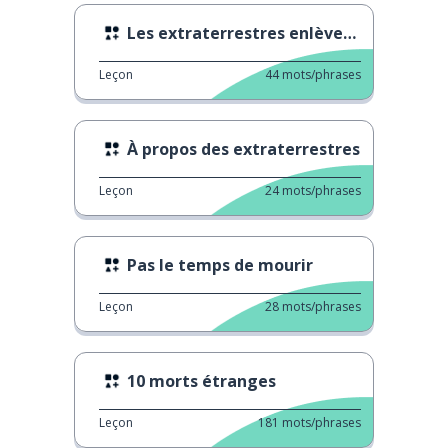
Les extraterrestres enlèvent le mauvais humain
Leçon
44
mots/phrases
À propos des extraterrestres
Leçon
24
mots/phrases
Pas le temps de mourir
Leçon
28
mots/phrases
10 morts étranges
Leçon
181
mots/phrases