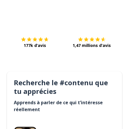
Télécharge via
App Store
Tél
177k d’avis
1,47 millions d’avis
Recherche le #contenu que
tu apprécies
Apprends à parler de ce qui t’intéresse
réellement