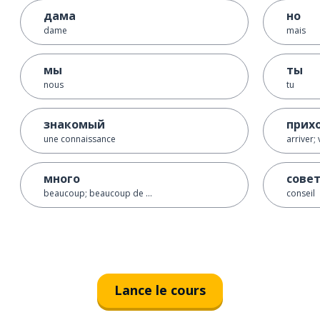
дама
но
dame
mais
мы
ты
nous
tu
знакомый
прих
une connaissance
arriver; 
много
сове
beaucoup; beaucoup de ...
conseil
Lance le cours