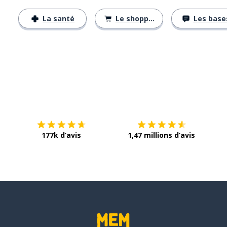
La santé
Le shopping
Les base
Télécharge via
App Store
Tél
177k d’avis
1,47 millions d’avis