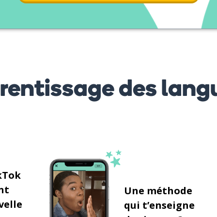
prentissage des lang
kTok
nt
Une méthode
velle
qui t’enseigne