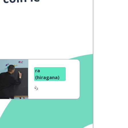
 coin le
ra
(hiragana)
ら