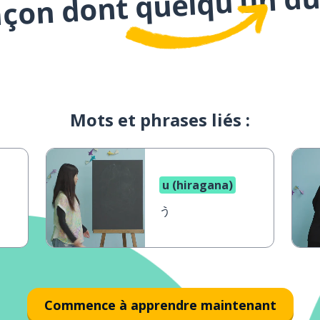
açon dont quelqu’un du
Mots et phrases liés :
u (hiragana)
う
Commence à apprendre maintenant