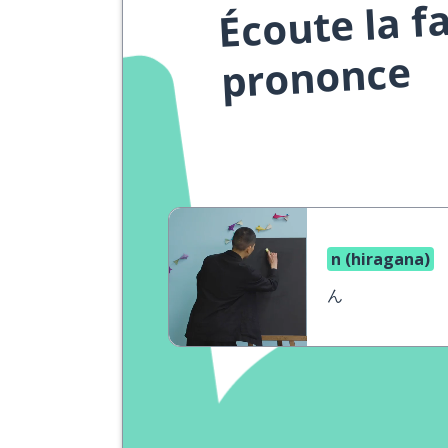
Écoute la f
prononce
n (hiragana)
ん