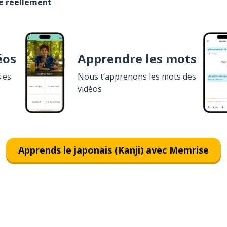
se réellement
éos
Apprendre les mots
·es
Nous t’apprenons les mots des
vidéos
Apprends le japonais (Kanji) avec Memrise
Télécharge via
App Store
T