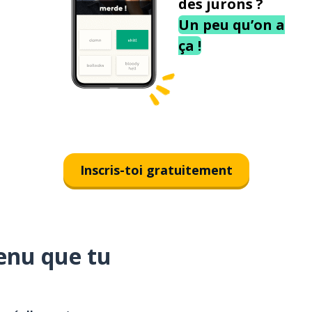
des jurons ?
Un peu qu’on a
ça !
Inscris-toi gratuitement
enu que tu