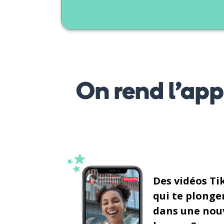
On rend l’ap
Des vidéos Ti
qui te plonge
dans une nou