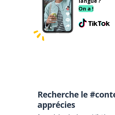
langue ?
On a !
Recherche le #cont
apprécies