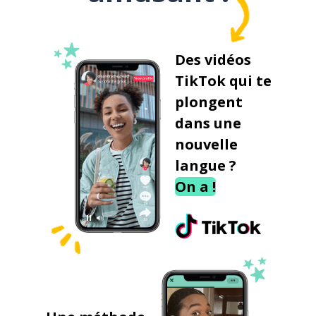
Des vidéos
TikTok qui te
plongent
dans une
nouvelle
langue ?
On a !