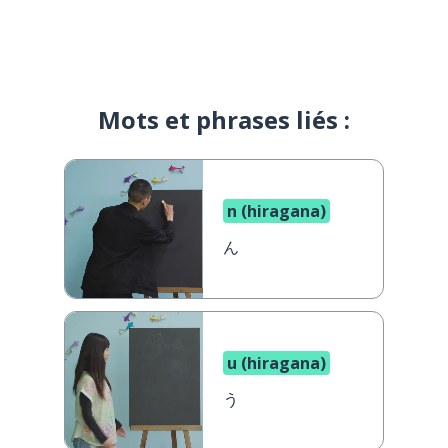
Mots et phrases liés :
n (hiragana)
ん
u (hiragana)
う