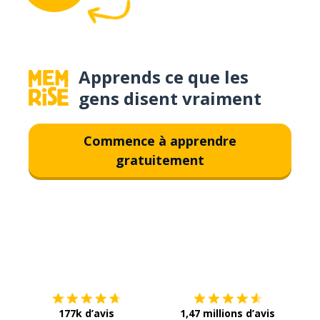
Apprends ce que les
gens disent vraiment
Commence à apprendre
gratuitement
Télécharge via
App Store
Tél
177k d’avis
1,47 millions d’avis