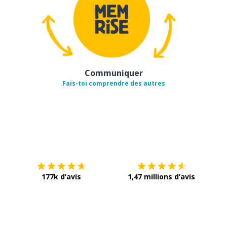
Communiquer
Fais-toi comprendre des autres
Télécharge via
App Store
Tél
177k d’avis
1,47 millions d’avis