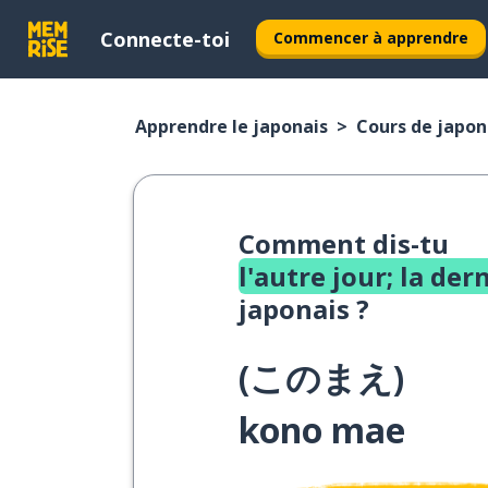
Connecte-toi
Commencer à apprendre
Apprendre le japonais
Cours de japona
Comment dis-tu
l'autre jour; la der
japonais ?
(
このまえ
)
kono mae