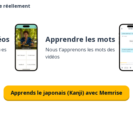
se réellement
éos
Apprendre les mots
·es
Nous t’apprenons les mots des
vidéos
Apprends le japonais (Kanji) avec Memrise
Télécharge via
App Store
T