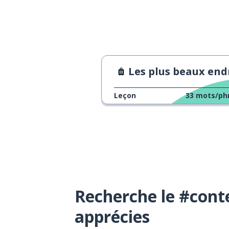
Les plus beaux endroits à visiter à T
Leçon
33
mots/ph
Recherche le #cont
apprécies