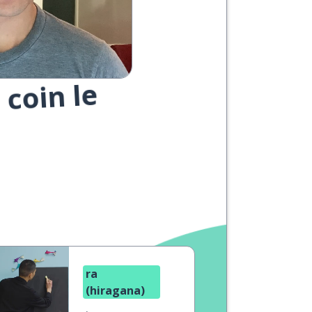
 coin le
ra
(hiragana)