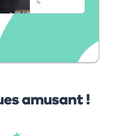
ら
ues amusant !