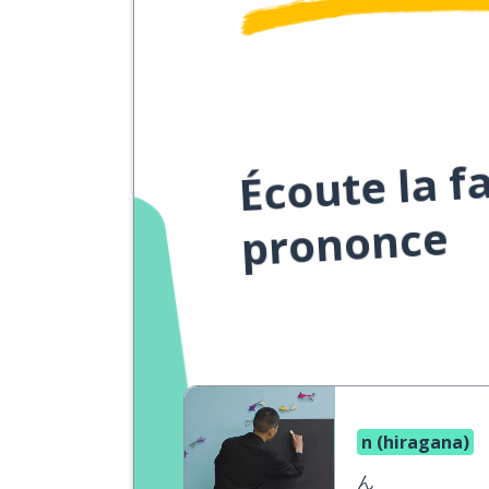
Écoute la f
prononce
n (hiragana)
ん