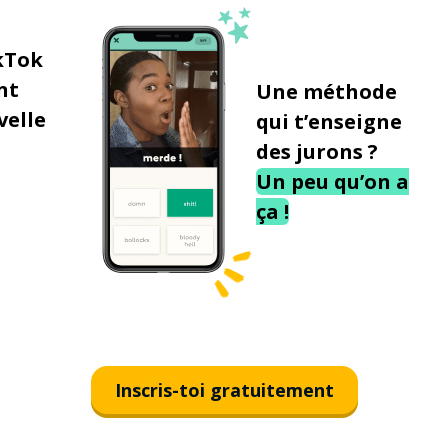
kTok
nt
Une méthode
velle
qui t’enseigne
des jurons ?
Un peu qu’on a
ça !
Inscris-toi gratuitement