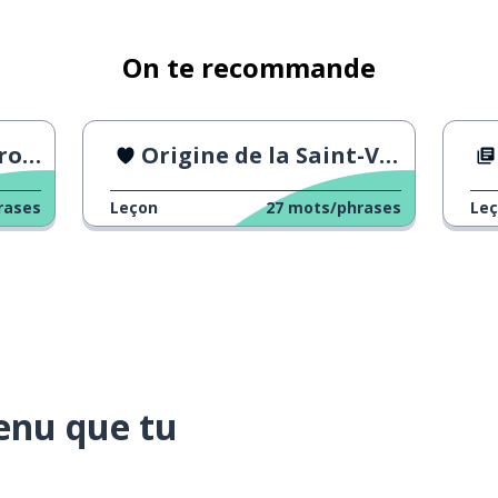
On te recommande
okyo
Origine de la Saint-Valentin
rases
Leçon
27
mots/phrases
Le
enu que tu