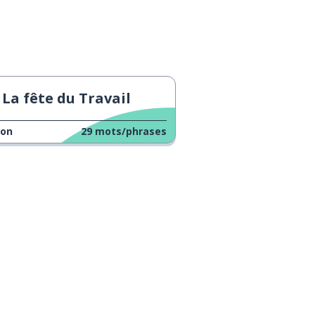
La fête du Travail
çon
29
mots/phrases