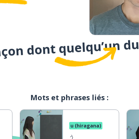
açon dont quelqu’un du
Mots et phrases liés :
u (hiragana)
う