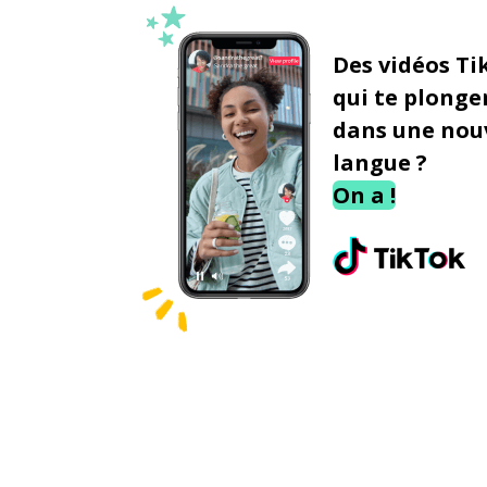
Des vidéos Ti
qui te plonge
dans une nou
langue ?
On a !