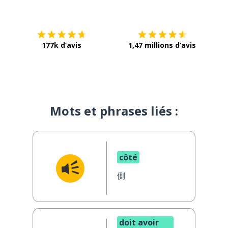
Télécharge via
App Store
Tél
177k d’avis
1,47 millions d’avis
Mots et phrases liés :
côté
側
doit avoir