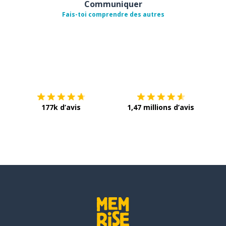
Communiquer
Fais-toi comprendre des autres
Télécharge via
App Store
Tél
177k d’avis
1,47 millions d’avis