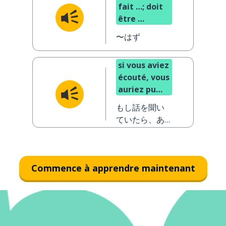
fait …; doit
être …
〜はず
si vous aviez
écouté, vous
auriez pu
répondre
もし話を聞い
ていたら、あ
なたは答えら
れていたはず
です
Commence à apprendre maintenant