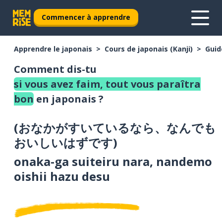
Commencer à apprendre
Apprendre le japonais
Cours de japonais (Kanji)
Guid
Comment dis-tu
si vous avez faim, tout vous paraîtra
bon
en japonais ?
(
おなかがすいているなら、なんでも
おいしいはずです
)
onaka-ga suiteiru nara, nandemo
oishii hazu desu