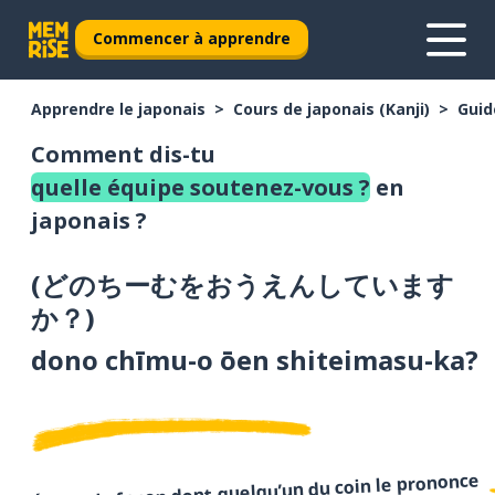
Commencer à apprendre
Apprendre le japonais
Cours de japonais (Kanji)
Guid
Comment dis-tu
quelle équipe soutenez-vous ?
en
japonais ?
(
どのちーむをおうえんしています
か？
)
dono chīmu-o ōen shiteimasu-ka?
Écoute la façon dont quelqu’un du coin le prononce