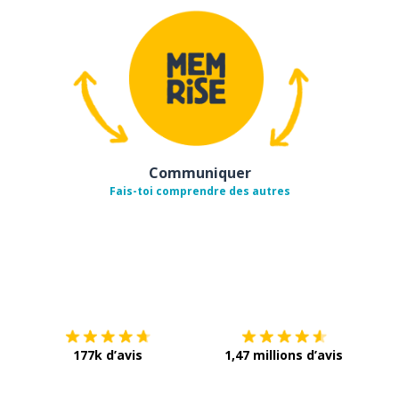
Communiquer
Fais-toi comprendre des autres
Télécharge via
App Store
Tél
177k d’avis
1,47 millions d’avis