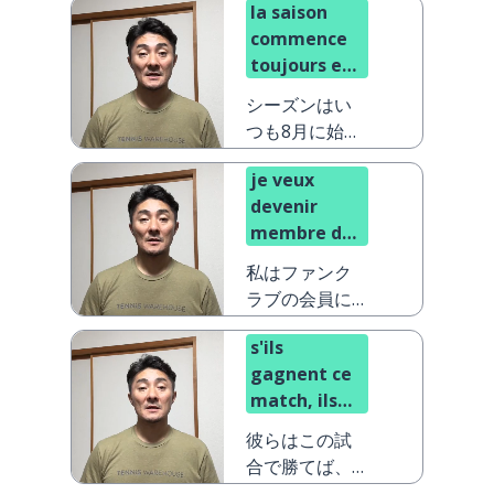
la saison
commence
toujours en
août
シーズンはい
つも8月に始ま
ります
je veux
devenir
membre du
fan-club
私はファンク
ラブの会員に
なりたいです
s'ils
gagnent ce
match, ils
gagnent
彼らはこの試
aussi la
合で勝てば、
ligue
リーグでも勝