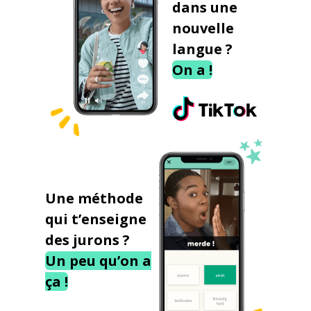
dans une
nouvelle
langue ?
On a !
Une méthode
qui t’enseigne
des jurons ?
Un peu qu’on a
ça !