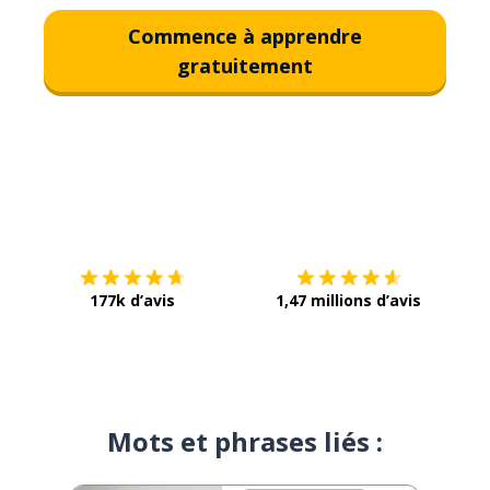
Commence à apprendre
gratuitement
Télécharge via
App Store
Tél
177k d’avis
1,47 millions d’avis
Mots et phrases liés :