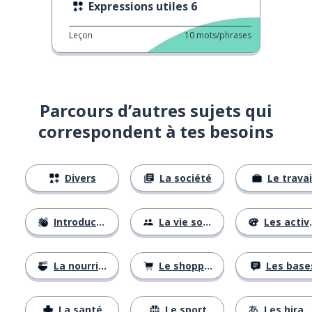
Expressions utiles 6
Leçon
10
mots/phrases
Parcours d’autres sujets qui
correspondent à tes besoins
Divers
La société
Le travai
Introductions
La vie sociale
Les activités
La nourriture
Le shopping
Les base
La santé
Le sport
Les hiraganas