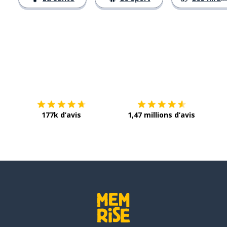
Télécharge via
App Store
Tél
177k d’avis
1,47 millions d’avis