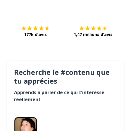
Télécharge via
App Store
Tél
177k d’avis
1,47 millions d’avis
Recherche le #contenu que
tu apprécies
Apprends à parler de ce qui t’intéresse
réellement