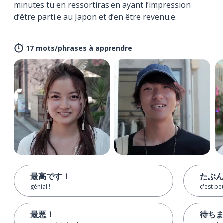
minutes tu en ressortiras en ayant l’impression
d’être parti.e au Japon et d’en être revenu.e.
17 mots/phrases à apprendre
最高です！
たぶ
génial !
c'est pe
最悪！
待ち