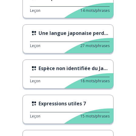
Leçon
14
mots/phrases
Une langue japonaise perdue
Leçon
27
mots/phrases
Espèce non identifiée du Japon
Leçon
18
mots/phrases
Expressions utiles 7
Leçon
15
mots/phrases