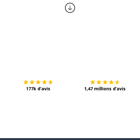
Télécharge via
App Store
T
177k d’avis
1,47 millions d’avis