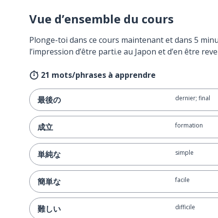
Vue d’ensemble du cours
Plonge-toi dans ce cours maintenant et dans 5 minu
l’impression d’être parti.e au Japon et d’en être reve
21 mots/phrases à apprendre
dernier; final
最後の
formation
成立
simple
単純な
facile
簡単な
difficile
難しい