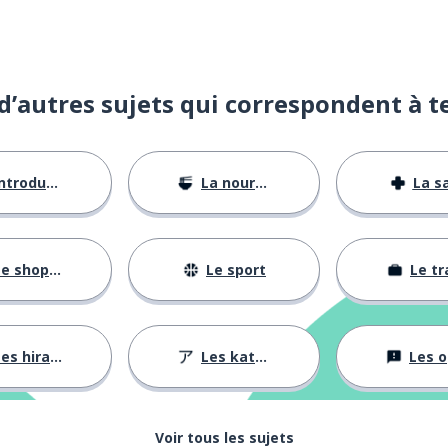
d’autres sujets qui correspondent à t
ntroductions
La nourriture
La s
e shopping
Le sport
Le tr
es hiraganas
Les katakanas
Les opini
Voir tous les sujets