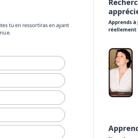
Recherc
appréci
Apprends à p
tes tu en ressortiras en ayant
réellement
nu.e.
Apprend