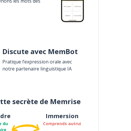
enons les mots des
Discute avec MemBot
Pratique l’expression orale avec
notre partenaire linguistique IA
ette secrète de Memrise
dre
Immersion
e du
Comprends autrui
ire