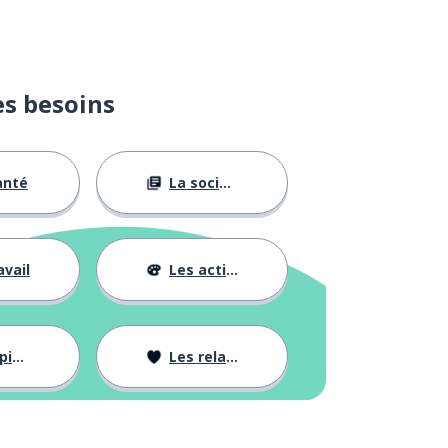
es besoins
anté
La société
avail
Les activités
ons
Les relations