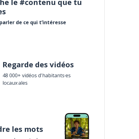
he le #contenu que tu
es
arler de ce qui t’intéresse
Regarde des vidéos
48 000+ vidéos d'habitants·es
locaux·ales
re les mots