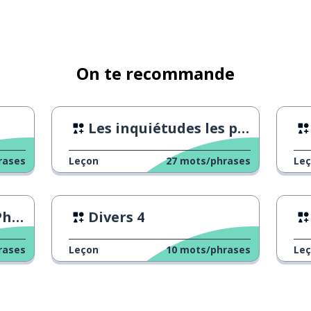
On te recommande
Les inquiétudes les plus étranges des étudiants
rases
Leçon
27
mots/phrases
Le
ost
Divers 4
rases
Leçon
10
mots/phrases
Le