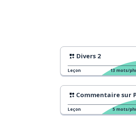
Divers 2
Leçon
13
mots/ph
Commentaire sur Photo Gh
Leçon
5
mots/ph