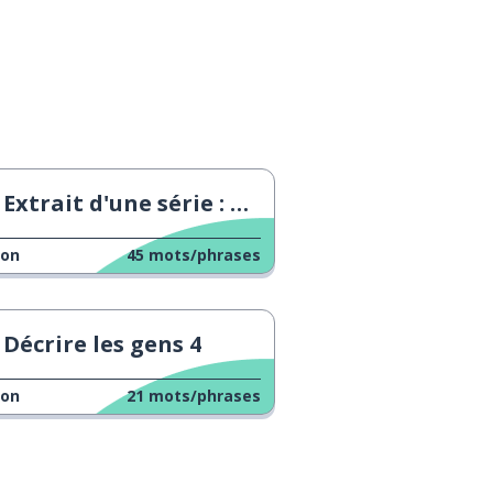
Extrait d'une série : Grosse frayeur
çon
45
mots/phrases
Décrire les gens 4
çon
21
mots/phrases