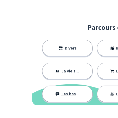
Parcours 
Divers
I
La vie sociale
L
Les bases
L