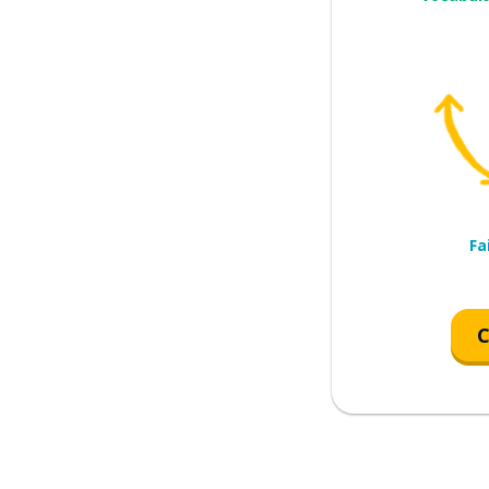
e ?
 maths sont difficiles
japonais est facile
ous en pensez ?
Fa
endre votre opinion
C
arde pas
us voulez; ça dépend de vous
l'argent