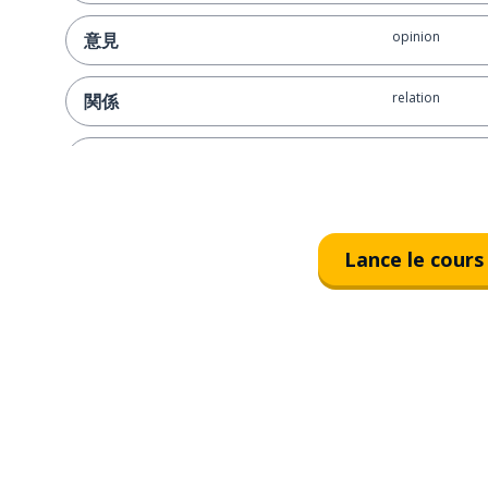
opinion
意見
relation
関係
dépendre de …;
～次第
tentons le coup
やってみましょう！
Lance le cours
êtes-vous certa
間違いないですか？
c'est ma derniè
これが私の最後のオファーです
marché conclu 
取引成立です！
ce n'est pas si 
そんなに単純じゃありません