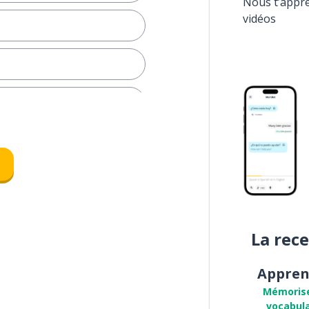
Nous t’appr
vidéos
 selon
 !
in ?
re offre
La rec
!
Appren
Mémoris
simple
vocabula