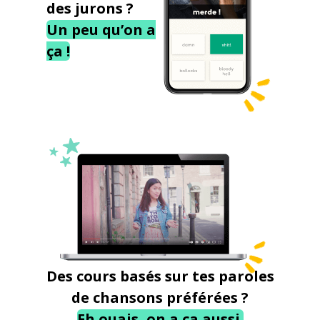
des jurons ?
Un peu qu’on a
ça !
Des cours basés sur tes paroles
de chansons préférées ?
Eh ouais, on a ça aussi.