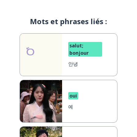
Mots et phrases liés :
salut;
bonjour
안녕
oui
예