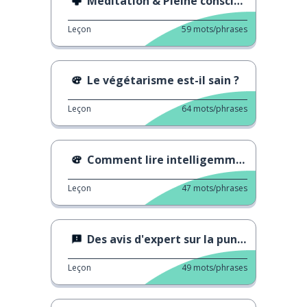
Méditation & Pleine conscience
Leçon
59
mots/phrases
Le végétarisme est-il sain ?
Leçon
64
mots/phrases
Comment lire intelligemment
Leçon
47
mots/phrases
Des avis d'expert sur la punition
Leçon
49
mots/phrases