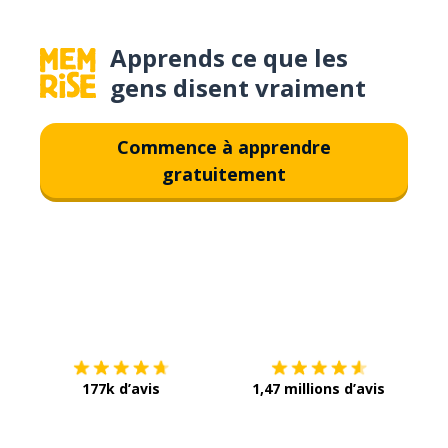
Apprends ce que les
gens disent vraiment
Commence à apprendre
gratuitement
Télécharge via
App Store
Tél
177k d’avis
1,47 millions d’avis