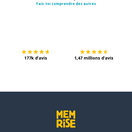
Fais-toi comprendre des autres
Télécharge via
App Store
Tél
177k d’avis
1,47 millions d’avis