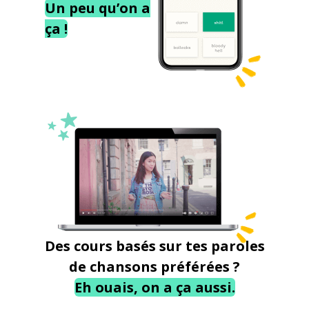
Un peu qu’on a
ça !
Des cours basés sur tes paroles
de chansons préférées ?
Eh ouais, on a ça aussi.