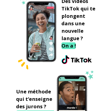
Des vidéos
TikTok qui te
plongent
dans une
nouvelle
langue ?
On a !
Une méthode
qui t’enseigne
des jurons ?