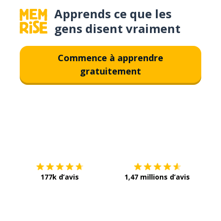
Apprends ce que les
gens disent vraiment
Commence à apprendre
gratuitement
Télécharge via
App Store
Tél
177k d’avis
1,47 millions d’avis