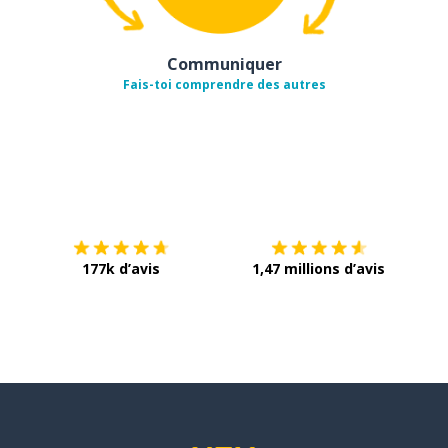
Communiquer
Fais-toi comprendre des autres
Télécharge via
App Store
Tél
177k d’avis
1,47 millions d’avis