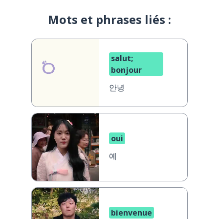
Mots et phrases liés :
salut;
bonjour
안녕
oui
예
bienvenue