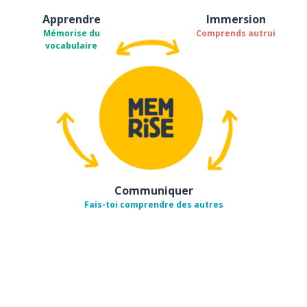
Apprendre
Immersion
Mémorise du
Comprends autrui
vocabulaire
Communiquer
Fais-toi comprendre des autres
Télécharge via
App Store
Tél