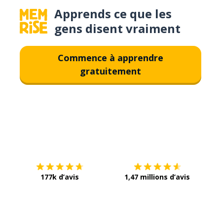
Apprends ce que les
gens disent vraiment
Commence à apprendre
gratuitement
Télécharge via
App Store
Tél
177k d’avis
1,47 millions d’avis