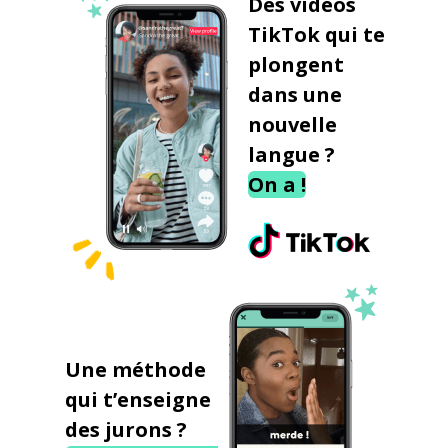
Des vidéos
TikTok qui te
plongent
dans une
nouvelle
langue ?
On a !
Une méthode
qui t’enseigne
des jurons ?