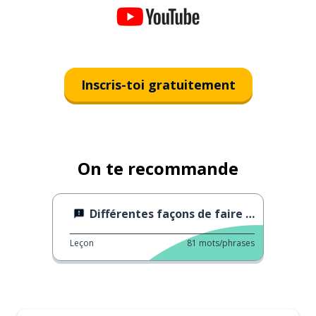
Inscris-toi gratuitement
On te recommande
Différentes façons de faire le deuil
Leçon
81
mots/phrases