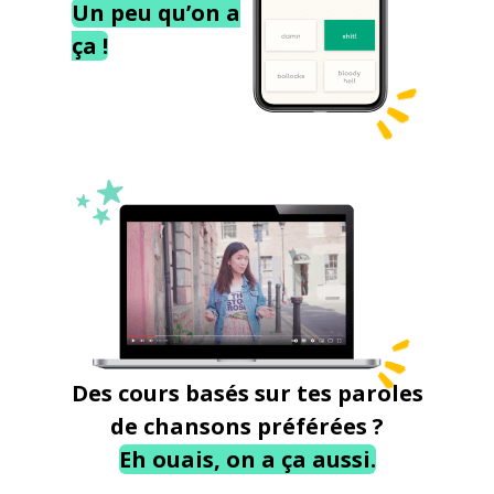
Un peu qu’on a
ça !
Des cours basés sur tes paroles
de chansons préférées ?
Eh ouais, on a ça aussi.