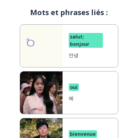
Mots et phrases liés :
salut;
bonjour
안녕
oui
예
bienvenue