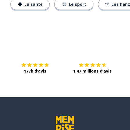
La santé
Le sport
Les hanz
Télécharge via
App Store
Tél
177k d’avis
1,47 millions d’avis