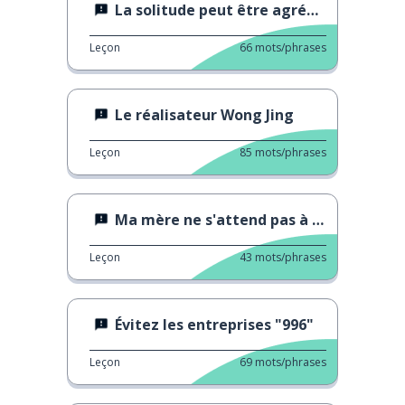
La solitude peut être agréable, ou pas ...
Leçon
66
mots/phrases
Le réalisateur Wong Jing
Leçon
85
mots/phrases
Ma mère ne s'attend pas à ce que je me marie
Leçon
43
mots/phrases
Évitez les entreprises "996"
Leçon
69
mots/phrases