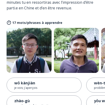
minutes tu en ressortiras avec l’impression d’être
parti.e en Chine et d’en être revenu.e.
17 mots/phrases à apprendre
wǒ kànjiàn
wèn-t
je vois; j'aperçois
problèm
zhào-gù
yǒu w