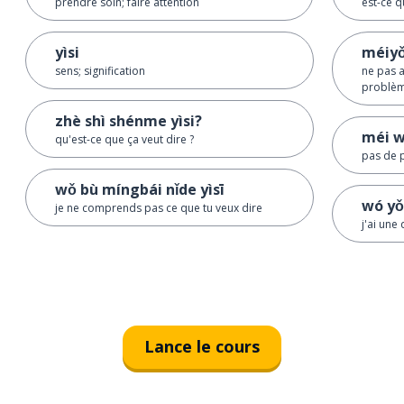
prendre soin; faire attention
est-ce q
yìsi
méiyǒ
sens; signification
ne pas a
problè
zhè shì shénme yìsi?
méi w
qu'est-ce que ça veut dire ?
pas de 
wǒ bù míngbái nǐde yìsī
wó yǒ
je ne comprends pas ce que tu veux dire
j'ai une
Lance le cours