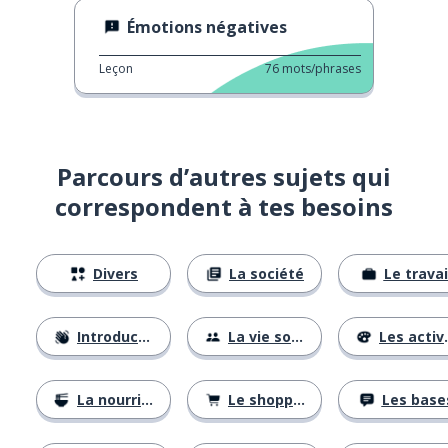
Émotions négatives
Leçon
76
mots/phrases
Parcours d’autres sujets qui
correspondent à tes besoins
Divers
La société
Le travai
Introductions
La vie sociale
Les activités
La nourriture
Le shopping
Les base