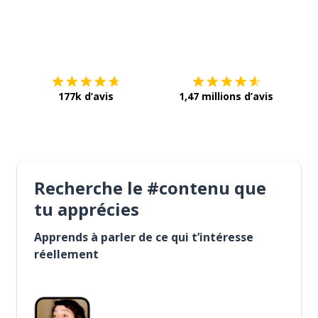
Télécharge via
App Store
Tél
177k d’avis
1,47 millions d’avis
Recherche le #contenu que
tu apprécies
Apprends à parler de ce qui t’intéresse
réellement