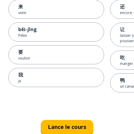
来
还
venir
encore; 
běi-jīng
让
Pékin
laisser 
pousser 
要
吃
vouloir
manger
我
鸭
je
un cana
Lance le cours