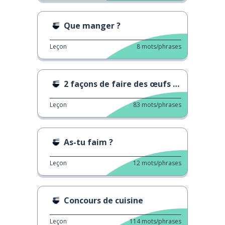
Que manger ?
Leçon
8
mots/phrases
2 façons de faire des œufs pochés
Leçon
83
mots/phrases
As-tu faim ?
Leçon
12
mots/phrases
Concours de cuisine
Leçon
114
mots/phrases