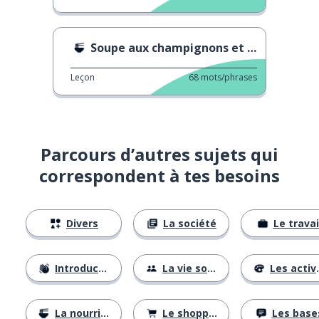
Soupe aux champignons et au tofu
Leçon
68
mots/phrases
Parcours d’autres sujets qui
correspondent à tes besoins
Divers
La société
Le travai
Introductions
La vie sociale
Les activités
La nourriture
Le shopping
Les base