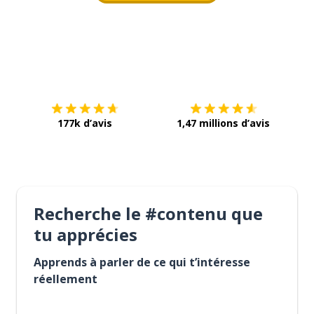
Télécharge via
App Store
Tél
177k d’avis
1,47 millions d’avis
Recherche le #contenu que
tu apprécies
Apprends à parler de ce qui t’intéresse
réellement