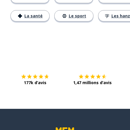
La santé
Le sport
Les hanz
Télécharge via
App Store
Tél
177k d’avis
1,47 millions d’avis