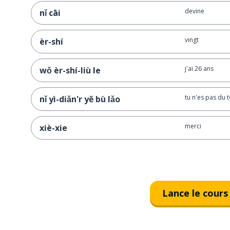
devine
nǐ cāi
vingt
èr-shí
j'ai 26 ans
wǒ èr-shí-liù le
tu n'es pas du t
nǐ yì-diǎn'r yě bù lǎo
merci
xiè-xie
Lance le cours