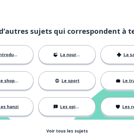
d’autres sujets qui correspondent à t
ntroductions
La nourriture
La s
e shopping
Le sport
Le tr
Les hanzi
Les opinions
Les rela
Voir tous les sujets