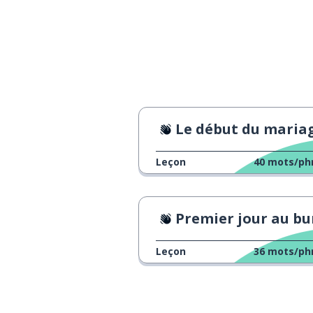
Le début du maria
Leçon
40
mots/ph
Premier jour au bure
Leçon
36
mots/ph