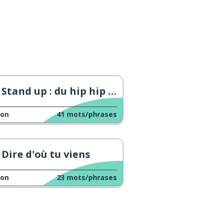
Stand up : du hip hip mais poli !
çon
41
mots/phrases
Dire d'où tu viens
çon
23
mots/phrases