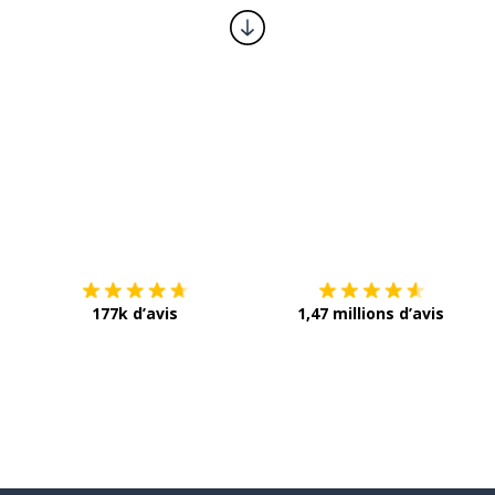
Télécharge via
App Store
T
177k d’avis
1,47 millions d’avis