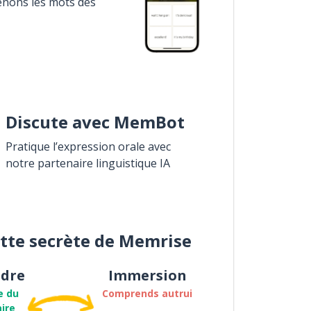
enons les mots des
Discute avec MemBot
Pratique l’expression orale avec
notre partenaire linguistique IA
ette secrète de Memrise
dre
Immersion
e du
Comprends autrui
ire