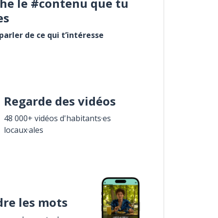
he le #contenu que tu
es
arler de ce qui t’intéresse
Regarde des vidéos
48 000+ vidéos d'habitants·es
locaux·ales
re les mots