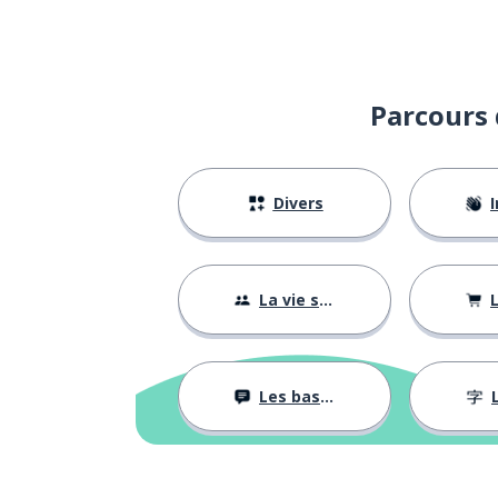
Parcours 
Divers
I
La vie sociale
L
Les bases