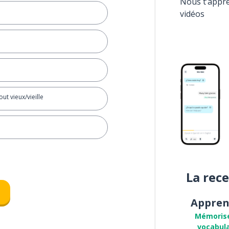
Nous t’appr
vidéos
out vieux/vieille
La rec
Appren
Mémoris
vocabula