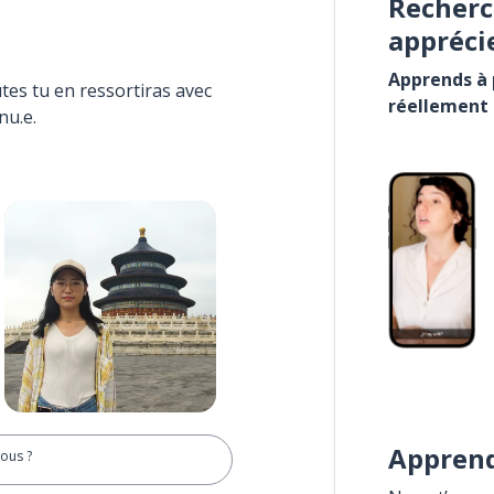
Recherc
appréci
Apprends à p
tes tu en ressortiras avec
réellement
nu.e.
Apprend
ous ?