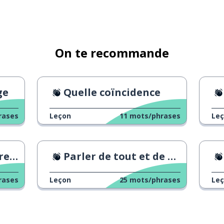
On te recommande
ge
Quelle coïncidence
rases
Leçon
11
mots/phrases
Le
au
Parler de tout et de rien
rases
Leçon
25
mots/phrases
Le