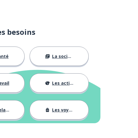
es besoins
anté
La société
avail
Les activités
tions
Les voyages