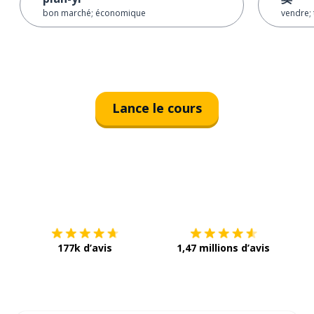
bon marché; économique
vendre; 
Lance le cours
Télécharge via
App Store
Tél
177k d’avis
1,47 millions d’avis