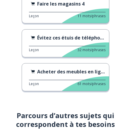
Faire les magasins 4
Leçon
11
mots/phrases
Évitez ces étuis de téléphone
Leçon
32
mots/phrases
Acheter des meubles en ligne
Leçon
61
mots/phrases
Parcours d’autres sujets qui
correspondent à tes besoins