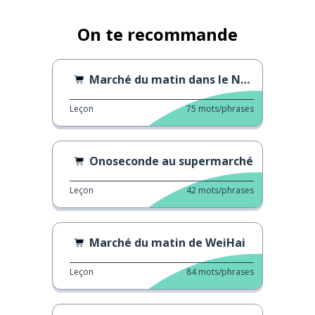
On te recommande
Marché du matin dans le Nord-Est
Leçon
75
mots/phrases
Onoseconde au supermarché
Leçon
42
mots/phrases
Marché du matin de WeiHai
Leçon
84
mots/phrases