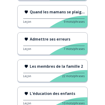
Quand les mamans se plaignent
Leçon
9
mots/phrases
Admettre ses erreurs
Leçon
7
mots/phrases
Les membres de la famille 2
Leçon
22
mots/phrases
L'éducation des enfants
Leçon
10
mots/phrases