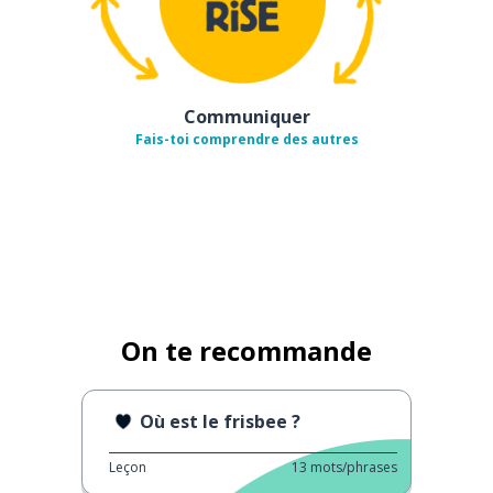
Communiquer
Fais-toi comprendre des autres
On te recommande
Où est le frisbee ?
Leçon
13
mots/phrases