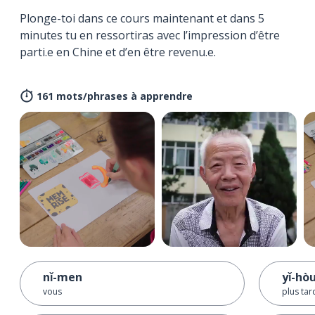
Plonge-toi dans ce cours maintenant et dans 5
minutes tu en ressortiras avec l’impression d’être
parti.e en Chine et d’en être revenu.e.
161 mots/phrases à apprendre
nǐ-men
yǐ-hò
vous
plus tar