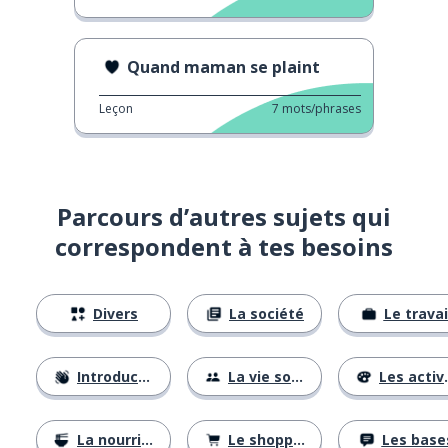
Quand maman se plaint
Leçon
7
mots/phrases
Parcours d’autres sujets qui
correspondent à tes besoins
Divers
La société
Le travai
Introductions
La vie sociale
Les activités
La nourriture
Le shopping
Les base