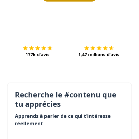
Télécharge via
App Store
Tél
177k d’avis
1,47 millions d’avis
Recherche le #contenu que
tu apprécies
Apprends à parler de ce qui t’intéresse
réellement