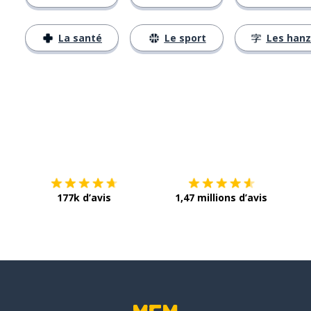
La santé
Le sport
Les hanz
Télécharge via
App Store
Tél
177k d’avis
1,47 millions d’avis