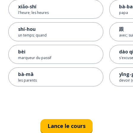
xiǎo-shí
bà-ba
l'heure; les heures
papa
shí-hou
跟
un temps; quand
avec; su
bèi
dào q
marqueur du passif
s'excus
bà-mā
yīng-
les parents
devoir (
Lance le cours