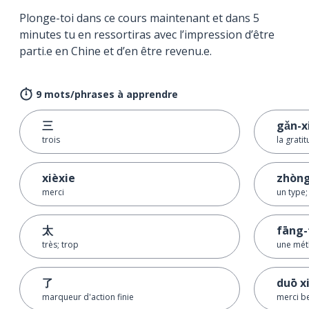
Plonge-toi dans ce cours maintenant et dans 5
minutes tu en ressortiras avec l’impression d’être
parti.e en Chine et d’en être revenu.e.
9 mots/phrases à apprendre
三
gǎn-x
trois
la grati
xièxie
zhòn
merci
un type;
太
fāng-
très; trop
une mé
了
duō x
marqueur d'action finie
merci b