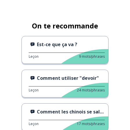
On te recommande
Est-ce que ça va ?
Leçon
9
mots/phrases
Comment utiliser "devoir"
Leçon
24
mots/phrases
Comment les chinois se saluent entre eux
Leçon
17
mots/phrases