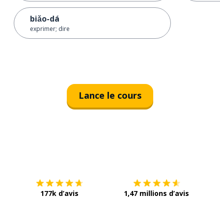
biǎo-dá
exprimer; dire
Lance le cours
Télécharge via
App Store
Tél
177k d’avis
1,47 millions d’avis