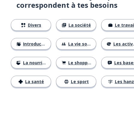
correspondent à tes besoins
Divers
La société
Le travai
Introductions
La vie sociale
Les activités
La nourriture
Le shopping
Les base
La santé
Le sport
Les hanz
Télécharge via
App Store
Tél