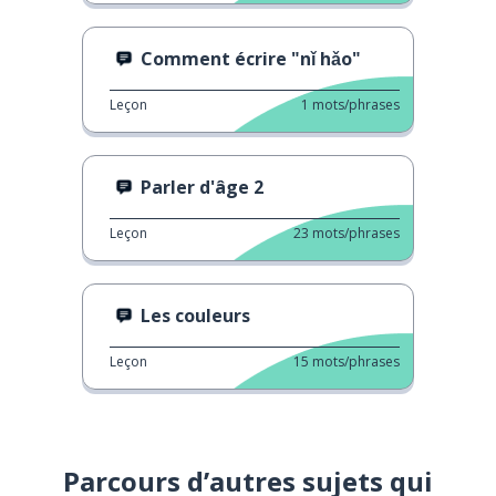
Comment écrire "nǐ hǎo"
Leçon
1
mots/phrases
Parler d'âge 2
Leçon
23
mots/phrases
Les couleurs
Leçon
15
mots/phrases
Parcours d’autres sujets qui