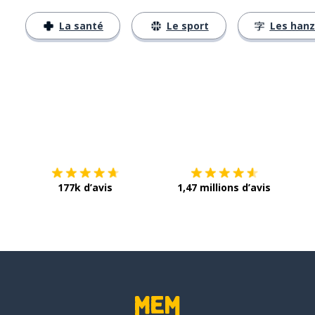
La santé
Le sport
Les hanz
Télécharge via
App Store
Tél
177k d’avis
1,47 millions d’avis