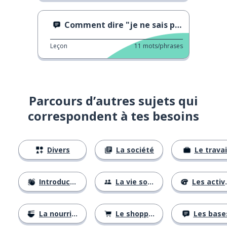
Comment dire "je ne sais pas"
Leçon
11
mots/phrases
Parcours d’autres sujets qui
correspondent à tes besoins
Divers
La société
Le travai
Introductions
La vie sociale
Les activités
La nourriture
Le shopping
Les base