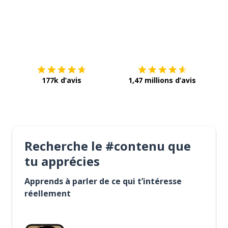
Télécharge via
App Store
Tél
177k d’avis
1,47 millions d’avis
Recherche le #contenu que
tu apprécies
Apprends à parler de ce qui t’intéresse
réellement