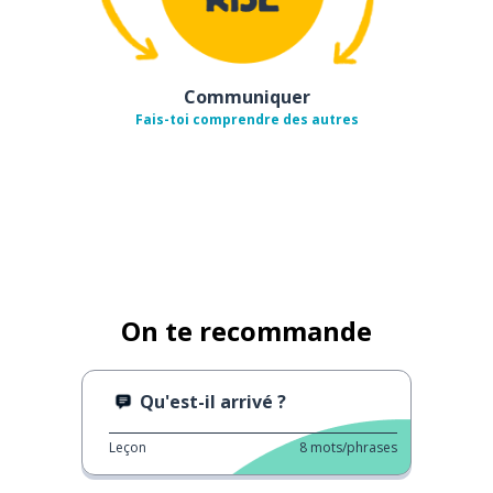
Communiquer
Fais-toi comprendre des autres
On te recommande
Qu'est-il arrivé ?
Leçon
8
mots/phrases