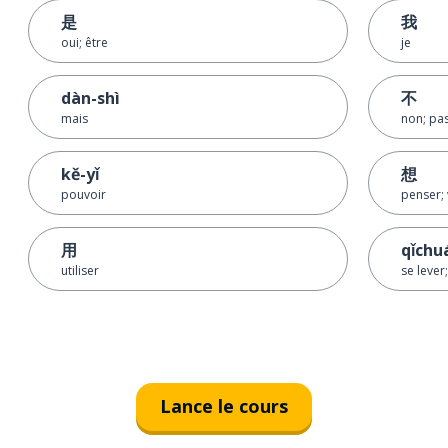
是
我
oui; être
je
dàn-shì
不
mais
non; pas
kě-yǐ
想
pouvoir
penser; 
用
qǐchu
utiliser
se lever;
Lance le cours