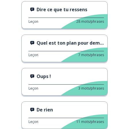
Dire ce que tu ressens
Leçon
28
mots/phrases
Quel est ton plan pour demain ?
Leçon
7
mots/phrases
Oups !
Leçon
3
mots/phrases
De rien
Leçon
11
mots/phrases